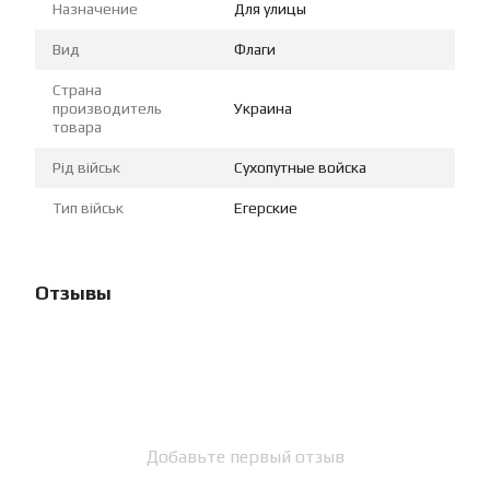
Назначение
Для улицы
Вид
Флаги
Страна
производитель
Украина
товара
Рід військ
Сухопутные войска
Тип військ
Егерские
Отзывы
Добавьте первый отзыв