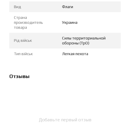
Вид
Флаги
Страна
производитель
Украина
товара
Силы территориальной
Рід військ
обороны (ТрО)
Тип військ
Легкая пехота
Отзывы
Добавьте первый отзыв