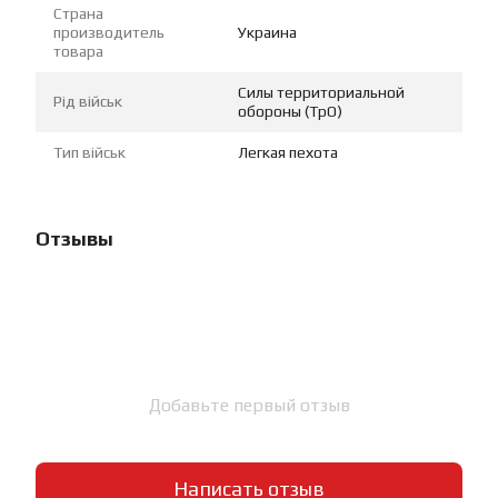
Страна
производитель
Украина
товара
Силы территориальной
Рід військ
обороны (ТрО)
Тип військ
Легкая пехота
Отзывы
Добавьте первый отзыв
Написать отзыв