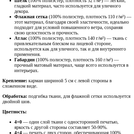
Шелк
(100% полиэстер, плотность 52 г/м²) — легкий,
гладкий материал, часто используется для уличного
декора.
Флажная сетка
(100% полиэстер, плотность 110 г/м²) —
этот материал, благодаря своей эластичности, идеально
подходит для условий повышенного ветра, сохраняя
свою целостность и прочность.
Атлас
(100% полиэстер, плотность 140 г/м²) — ткань с
привлекательным блеском на лицевой стороне,
используется как для уличного, так и для внутреннего
применения.
Габардин
(100% полиэстер, плотность 160 г/м²) —
прочный матовый материал, чаще всего используется в
интерьерах.
Крепление:
карман шириной 5 см с левой стороны в
сложенном виде.
Обработка:
подгибка ткани, для флажной сетки используется
двойной шов.
Цветность:
4+0
— один слой ткани с односторонней печатью,
яркость с другой стороны составляет 50-90%.
4+4
— печать с двух сторон, обеспечивающая 100%