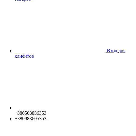
Вход для
клиентов
+380503836353
+380983605353