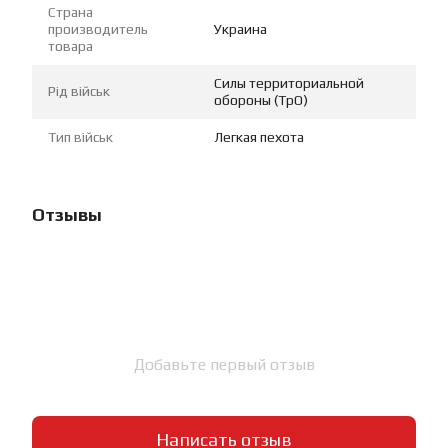
Страна
производитель
Украина
товара
Силы территориальной
Рід військ
обороны (ТрО)
Тип військ
Легкая пехота
Отзывы
Добавьте первый отзыв
Написать отзыв