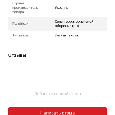
Страна
производитель
Украина
товара
Силы территориальной
Рід військ
обороны (ТрО)
Тип військ
Легкая пехота
Отзывы
Добавьте первый отзыв
Написать отзыв