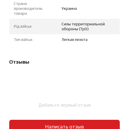
Страна
производитель
Украина
товара
Силы территориальной
Рід військ
обороны (ТрО)
Тип військ
Легкая пехота
Отзывы
Добавьте первый отзыв
Написать отзыв