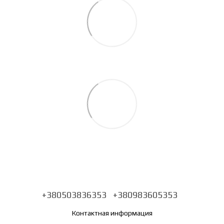
+380503836353
+380983605353
Контактная информация