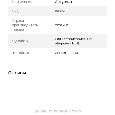
Назначение
Для улицы
Вид
Флаги
Страна
производитель
Украина
товара
Силы территориальной
Рід військ
обороны (ТрО)
Тип військ
Легкая пехота
Отзывы
Добавьте первый отзыв