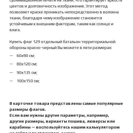
сублимационной печати на ткани, что гарантирует яркость
цветов и долговечность изображения. Этот метод
позволяет краске проникать непосредственно в волокна
ткани, благодаря чему изображение становится
устойчивым к внешним факторам, таким как солнце и
влага.
Купить флаг 129 отдельный батальон территориальной
обороны красно-черный Вы можете в пяти размерах:
60х90 см;
80х120 см;
90х135 см;
100х150 см;
В карточке товара представлены самые популярные
размеры флагов.
Если вам нужны другие параметры, например,
другие размеры, варианты пошива, люверсы или
карабины — воспользуйтесь нашим калькулятором
на сайте или свяжитесь с нами.