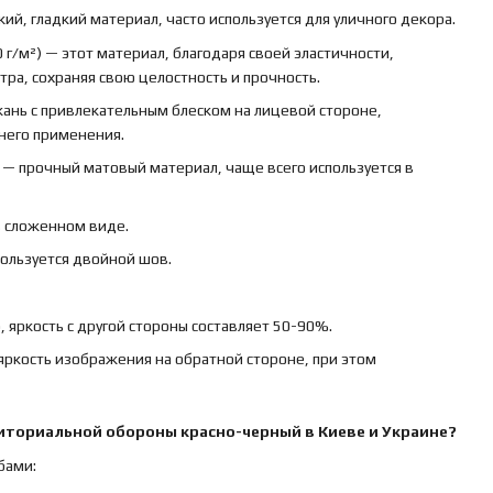
кий, гладкий материал, часто используется для уличного декора.
 г/м²) — этот материал, благодаря своей эластичности,
ра, сохраняя свою целостность и прочность.
ткань с привлекательным блеском на лицевой стороне,
ннего применения.
) — прочный матовый материал, чаще всего используется в
в сложенном виде.
пользуется двойной шов.
 яркость с другой стороны составляет 50-90%.
яркость изображения на обратной стороне, при этом
риториальной обороны красно-черный
в Киеве и Украине?
бами: