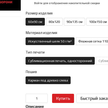
Войти
для отображения накопительной скидки
%
Размер изделия
60х90 см
80х120
90х135 см
100х150 см
Материал изделия
Искусственный шелк 50 г/м²
Флажная сетка 110
Тип печати
Сублимационная печать, односторонний
Субли
Пошив
Карман под древко слева
Купить
Быстрый зака
Описание