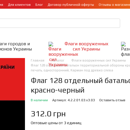
ия
Для клиентов
Блог
Договор публичной оферты
Отзывы о магазин
аги городов и
Флаги вооруженных
ионов Украины
сил Украины
Главная
Каталог
Флаги вооруженных сил Украины
Флаг 128 отдельный батальон территориальной обороны крас
печать, односторонний, Карман под древко слева
Флаг 128 отдельный батал
красно-черный
В наличии
Артикул: 4.2.2.01.03.v3.03
Оставить отзыв
312.0 грн
Оптовые цены от 3 единиц