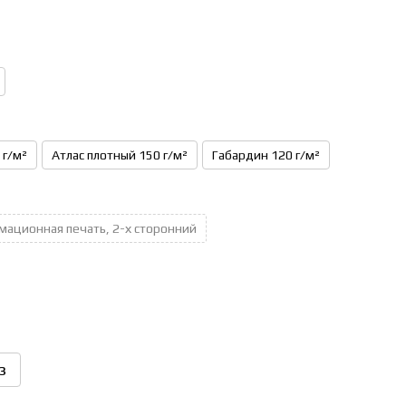
 г/м²
Атлас плотный 150 г/м²
Габардин 120 г/м²
мационная печать, 2-х сторонний
з