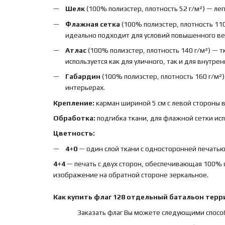
Шелк
(100% полиэстер, плотность 52 г/м²) — лег
Флажная сетка
(100% полиэстер, плотность 110
идеально подходит для условий повышенного вет
Атлас
(100% полиэстер, плотность 140 г/м²) — 
используется как для уличного, так и для внутре
Габардин
(100% полиэстер, плотность 160 г/м²
интерьерах.
Крепление:
карман шириной 5 см с левой стороны 
Обработка:
подгибка ткани, для флажной сетки ис
Цветность:
4+0
— один слой ткани с односторонней печатью,
4+4
— печать с двух сторон, обеспечивающая 100% 
изображение на обратной стороне зеркальное.
Как купить
флаг
128 отдельный батальон тер
Заказать флаг Вы можете следующими спосо