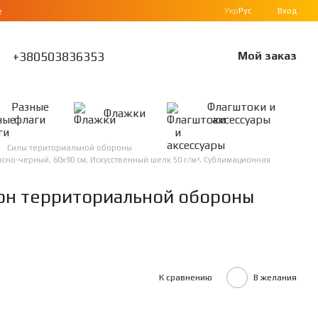
Укр
Рус
Вход
е
+380503836353
Мой заказ
Разные
Флагштоки и
Флажки
флаги
аксессуары
Силы териториальной обороны
но-черный, 60х90 см, Искусственный шелк 50 г/м², Сублимационная
ьон территориальной обороны
К сравнению
В желания