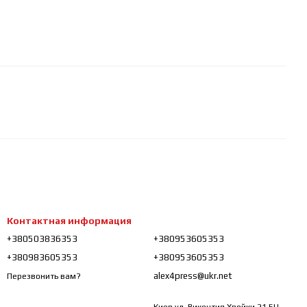
Контактная информация
+380503836353
+380953605353
+380983605353
+380953605353
alex4press@ukr.net
Перезвонить вам?