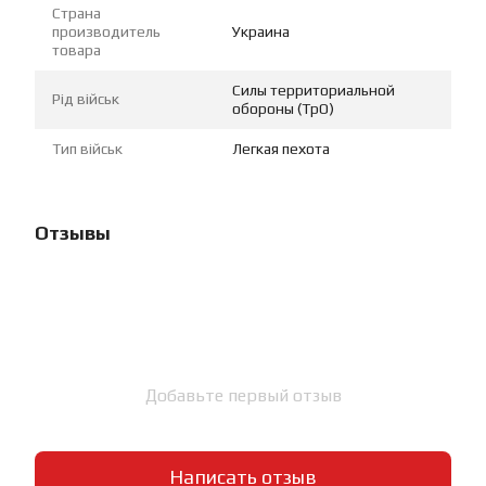
Страна
производитель
Украина
товара
Силы территориальной
Рід військ
обороны (ТрО)
Тип військ
Легкая пехота
Отзывы
Добавьте первый отзыв
Написать отзыв