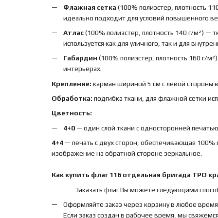
Флажная сетка
(100% полиэстер, плотность 110
идеально подходит для условий повышенного вет
Атлас
(100% полиэстер, плотность 140 г/м²) — 
используется как для уличного, так и для внутре
Габардин
(100% полиэстер, плотность 160 г/м²
интерьерах.
Крепление:
карман шириной 5 см с левой стороны 
Обработка:
подгибка ткани, для флажной сетки ис
Цветность:
4+0
— один слой ткани с односторонней печатью,
4+4
— печать с двух сторон, обеспечивающая 100% 
изображение на обратной стороне зеркальное.
Как купить
флаг
116 отдельная бригада ТРО к
Заказать флаг Вы можете следующими спосо
Оформляйте заказ через корзину в любое время
Если заказ создан в рабочее время, мы свяжемся 