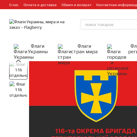
Перейти к основному контенту
О нас
Оплата и доставка
Обмен и возврат
Контактная информац
Флаги
Флаги
Фл
Украины
стран мира
рег