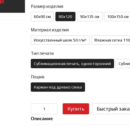
Размер изделия
60х90 см
80х120
90х135 см
100х150 см
Материал изделия
Искусственный шелк 50 г/м²
Флажная сетка 110
Тип печати
Сублимационная печать, односторонний
Субли
Пошив
Карман под древко слева
Купить
Быстрый зака
Описание