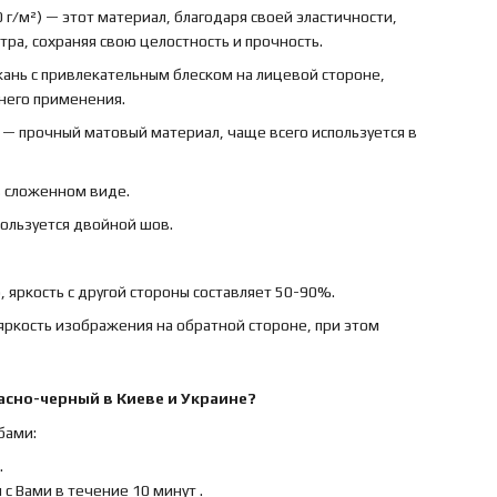
 г/м²) — этот материал, благодаря своей эластичности,
ра, сохраняя свою целостность и прочность.
ткань с привлекательным блеском на лицевой стороне,
ннего применения.
) — прочный матовый материал, чаще всего используется в
в сложенном виде.
пользуется двойной шов.
 яркость с другой стороны составляет 50-90%.
яркость изображения на обратной стороне, при этом
расно-черный
в Киеве и Украине?
бами:
.
с Вами в течение 10 минут .