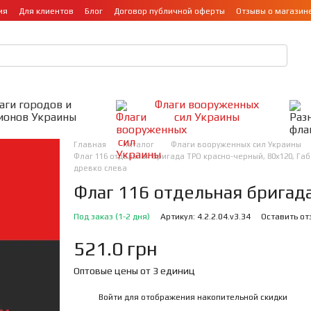
ия
Для клиентов
Блог
Договор публичной оферты
Отзывы о магазин
аги городов и
Флаги вооруженных
ионов Украины
сил Украины
Главная
Каталог
Флаги вооруженных сил Украины
Флаг 116 отдельная бригада ТРО красно-черный, 80х120, Га
древко слева
Флаг 116 отдельная бригад
Под заказ (1-2 дня)
Артикул: 4.2.2.04.v3.34
Оставить от
521.0 грн
Оптовые цены от 3 единиц
Войти
для отображения накопительной скидки
%