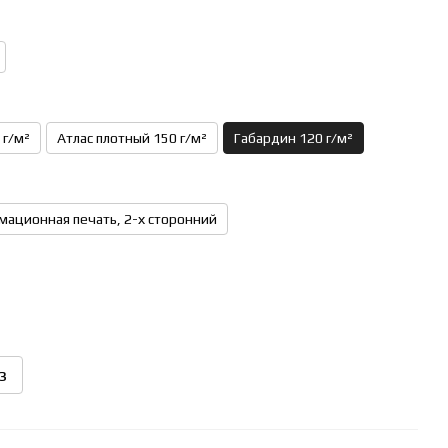
 г/м²
Атлас плотный 150 г/м²
Габардин 120 г/м²
мационная печать, 2-х сторонний
з