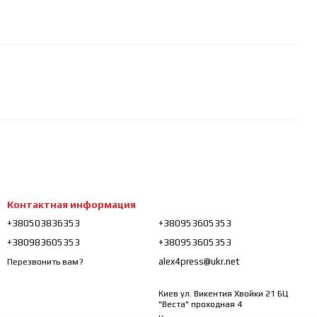
Контактная информация
+380503836353
+380953605353
+380983605353
+380953605353
alex4press@ukr.net
Перезвонить вам?
Киев ул. Викентия Хвойки 21 БЦ
"Веста" проходная 4