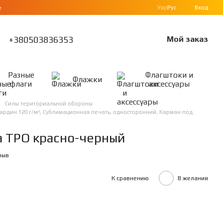
Укр
Рус
Вход
е
+380503836353
Мой заказ
Разные
Флагштоки и
Флажки
флаги
аксессуары
Силы териториальной обороны
бардин 120 г/м², Сублимационная печать, односторонний, Карман под
а ТРО красно-черный
зыв
К сравнению
В желания