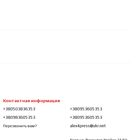
Контактная информация
+380503836353
+380953605353
+380983605353
+380953605353
alex4press@ukr.net
Перезвонить вам?