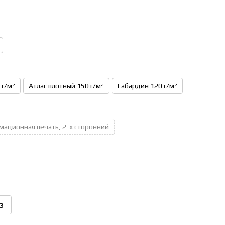
 г/м²
Атлас плотный 150 г/м²
Габардин 120 г/м²
мационная печать, 2-х сторонний
з