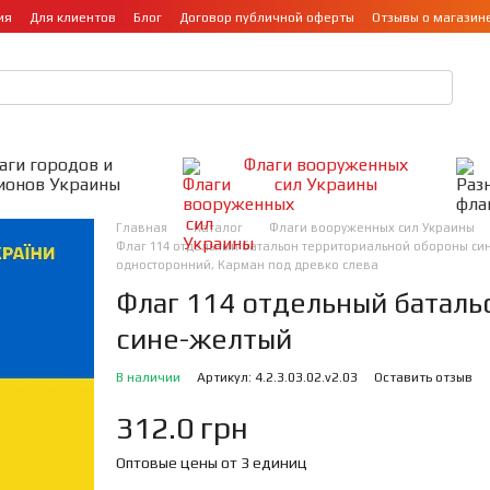
ия
Для клиентов
Блог
Договор публичной оферты
Отзывы о магазин
аги городов и
Флаги вооруженных
ионов Украины
сил Украины
Главная
Каталог
Флаги вооруженных сил Украины
Флаг 114 отдельный батальон территориальной обороны сине
односторонний, Карман под древко слева
Флаг 114 отдельный батал
сине-желтый
В наличии
Артикул: 4.2.3.03.02.v2.03
Оставить отзыв
312.0 грн
Оптовые цены от 3 единиц