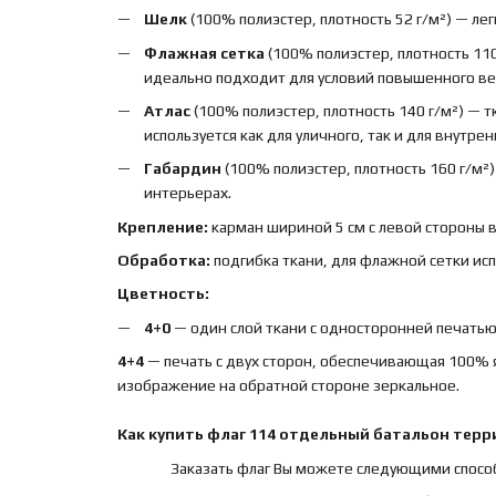
Шелк
(100% полиэстер, плотность 52 г/м²) — лег
Флажная сетка
(100% полиэстер, плотность 110
идеально подходит для условий повышенного вет
Атлас
(100% полиэстер, плотность 140 г/м²) — 
используется как для уличного, так и для внутре
Габардин
(100% полиэстер, плотность 160 г/м²
интерьерах.
Крепление:
карман шириной 5 см с левой стороны 
Обработка:
подгибка ткани, для флажной сетки ис
Цветность:
4+0
— один слой ткани с односторонней печатью,
4+4
— печать с двух сторон, обеспечивающая 100% 
изображение на обратной стороне зеркальное.
Как купить
флаг
114 отдельный батальон тер
Заказать флаг Вы можете следующими спосо