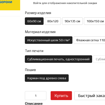
Войти
для отображения накопительной скидки
%
Размер изделия
60х90 см
80х120
90х135 см
100х150 см
Материал изделия
Искусственный шелк 50 г/м²
Флажная сетка 110
Тип печати
Сублимационная печать, односторонний
Субли
Пошив
Карман под древко слева
Купить
Быстрый зака
Описание