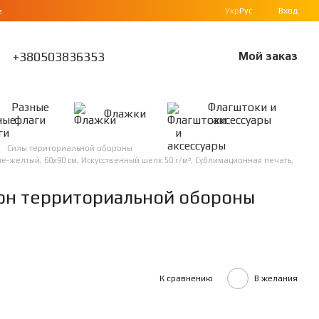
Укр
Рус
Вход
е
+380503836353
Мой заказ
Разные
Флагштоки и
Флажки
флаги
аксессуары
Силы териториальной обороны
-желтый, 60х90 см, Искусственный шелк 50 г/м², Сублимационная печать,
ьон территориальной обороны
К сравнению
В желания