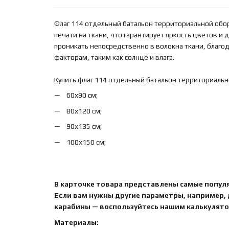
Флаг 114 отдельный батальон территориальной об
печати на ткани, что гарантирует яркость цветов и
проникать непосредственно в волокна ткани, благ
факторам, таким как солнце и влага.
Купить флаг 114 отдельный батальон территориаль
60х90 см;
80х120 см;
90х135 см;
100х150 см;
В карточке товара представлены самые попул
Если вам нужны другие параметры, например,
карабины — воспользуйтесь нашим калькулятор
Материалы: