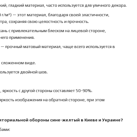
кий, гладкий материал, часто используется для уличного декора.
 г/м²) — этот материал, благодаря своей эластичности,
ра, сохраняя свою целостность и прочность.
ткань с привлекательным блеском на лицевой стороне,
ннего применения.
) — прочный матовый материал, чаще всего используется в
в сложенном виде.
пользуется двойной шов.
 яркость с другой стороны составляет 50-90%.
яркость изображения на обратной стороне, при этом
риториальной обороны сине-желтый
в Киеве и Украине?
бами: