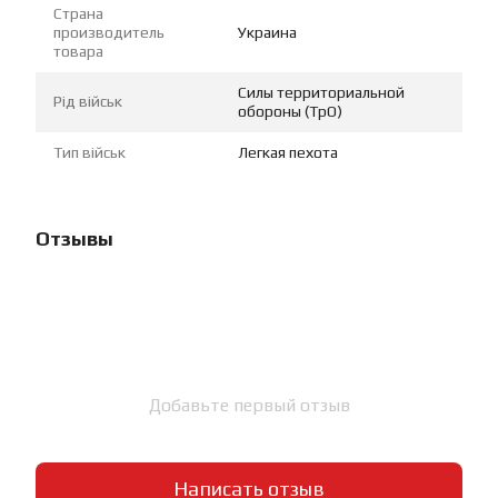
Страна
производитель
Украина
товара
Силы территориальной
Рід військ
обороны (ТрО)
Тип військ
Легкая пехота
Отзывы
Добавьте первый отзыв
Написать отзыв