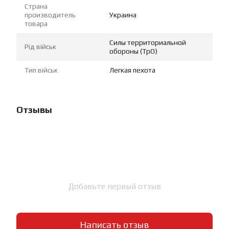
Страна
производитель
Украина
товара
Силы территориальной
Рід військ
обороны (ТрО)
Тип військ
Легкая пехота
Отзывы
Добавьте первый отзыв
Написать отзыв