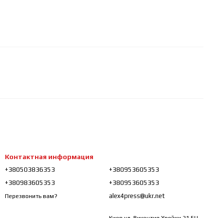
Контактная информация
+380503836353
+380953605353
+380983605353
+380953605353
alex4press@ukr.net
Перезвонить вам?