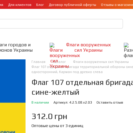
ия
Для клиентов
Блог
Договор публичной оферты
Отзывы о магазин
аги городов и
Флаги вооруженных
ионов Украины
сил Украины
Главная
Каталог
Флаги вооруженных сил Украины
Флаг 107 отдельная бригада территориальной обороны сине-
односторонний, Карман под древко слева
Флаг 107 отдельная бригад
сине-желтый
В наличии
Артикул: 4.2.5.08.v2.03
Оставить отзыв
312.0 грн
Оптовые цены от 3 единиц