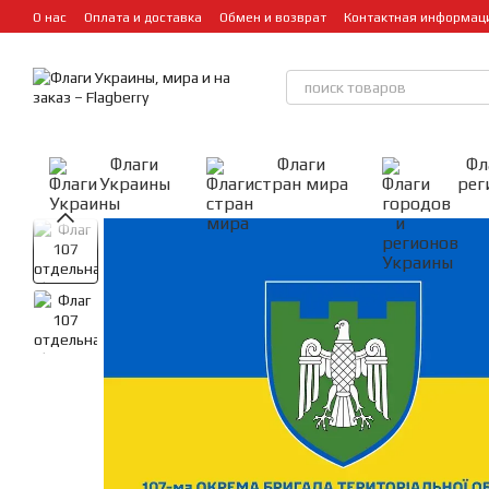
Перейти к основному контенту
О нас
Оплата и доставка
Обмен и возврат
Контактная информац
Флаги
Флаги
Фл
Украины
стран мира
рег