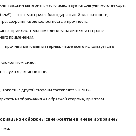
кий, гладкий материал, часто используется для уличного декора.
 г/м²) — этот материал, благодаря своей эластичности,
ра, сохраняя свою целостность и прочность.
ткань с привлекательным блеском на лицевой стороне,
ннего применения.
) — прочный матовый материал, чаще всего используется в
в сложенном виде.
пользуется двойной шов.
 яркость с другой стороны составляет 50-90%.
яркость изображения на обратной стороне, при этом
ториальной обороны сине-желтый
в Киеве и Украине?
бами: