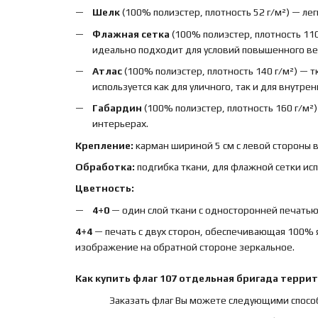
Шелк
(100% полиэстер, плотность 52 г/м²) — лег
Флажная сетка
(100% полиэстер, плотность 110
идеально подходит для условий повышенного вет
Атлас
(100% полиэстер, плотность 140 г/м²) — 
используется как для уличного, так и для внутре
Габардин
(100% полиэстер, плотность 160 г/м²
интерьерах.
Крепление:
карман шириной 5 см с левой стороны 
Обработка:
подгибка ткани, для флажной сетки ис
Цветность:
4+0
— один слой ткани с односторонней печатью,
4+4
— печать с двух сторон, обеспечивающая 100% 
изображение на обратной стороне зеркальное.
Как купить
флаг
107 отдельная бригада терри
Заказать флаг Вы можете следующими спосо