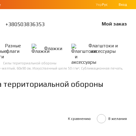
Укр
Рус
Вход
е
+380503836353
Мой заказ
Разные
Флагштоки и
Флажки
флаги
аксессуары
Силы териториальной обороны
желтый, 60х90 см, Искусственный шелк 50 г/м², Сублимационная печать,
а территориальной обороны
К сравнению
В желания