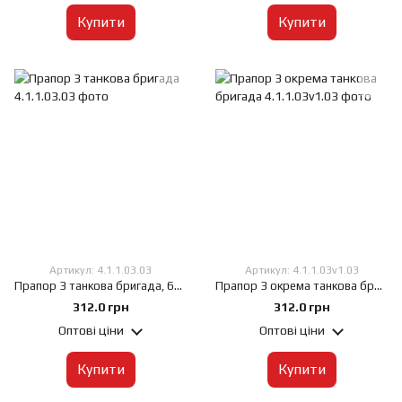
Купити
Купити
Артикул: 4.1.1.03.03
Артикул: 4.1.1.03v1.03
Прапор 3 танкова бригада, 60х90 см, Штучний шовк 50 г/м², Сублімаційний друк, односторонній, Кишеня під древко зліва
Прапор 3 окрема танкова бригада, 60х90 см, Штучний шовк 50 г/м², Сублімаційний друк, односторонній, Кишеня під древко зліва
312.0 грн
312.0 грн
Оптові ціни
Оптові ціни
Купити
Купити