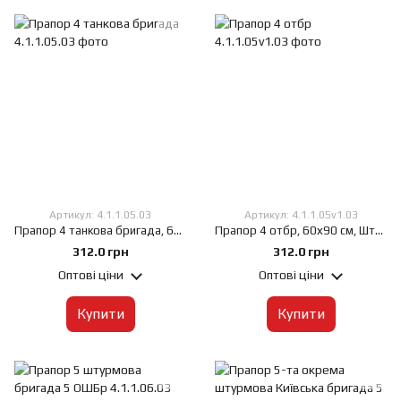
Артикул: 4.1.1.05.03
Артикул: 4.1.1.05v1.03
Прапор 4 танкова бригада, 60х90 см, Штучний шовк 50 г/м², Сублімаційний друк, односторонній, Кишеня під древко зліва
Прапор 4 отбр, 60х90 см, Штучний шовк 50 г/м², Сублімаційний друк, односторонній, Кишеня під древко зліва
312.0 грн
312.0 грн
Оптові ціни
Оптові ціни
Купити
Купити