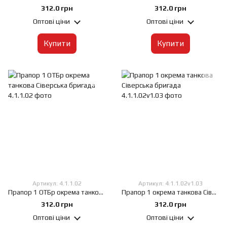
312.0 грн
312.0 грн
Оптові ціни
Оптові ціни
Купити
Купити
Артикул: 4.1.1.02
Артикул: 4.1.1.02v1.03
Прапор 1 ОТБр окрема танкова Сіверська бригада, 60х90 см, Штучний шовк 50 г/м², Сублімаційний друк, односторонній, Кишеня під древко зліва
Прапор 1 окрема танкова Сіверська бригада, 60х90 см, Штучний шовк 50 г/м², Сублімаційний друк, односторонній, Кишеня під древко зліва
312.0 грн
312.0 грн
Оптові ціни
Оптові ціни