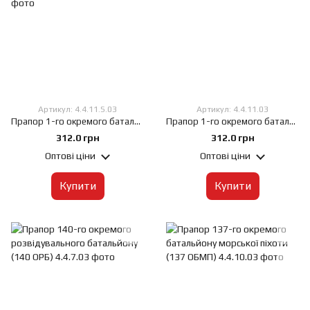
Артикул: 4.4.11.S.03
Артикул: 4.4.11.03
Прапор 1-го окремого батальйону морської піхоти (1 ОБМП)-вар-1, 60х90 см, Штучний шовк 50 г/м², Сублімаційний друк, односторонній, Кишеня під древко зліва
Прапор 1-го окремого батальйону морської піхоти (1 ОБМП), 60х90 см, Штучний шовк 50 г/м², Сублімаційний друк, односторонній, Кишеня під древко зліва
312.0 грн
312.0 грн
Оптові ціни
Оптові ціни
Купити
Купити