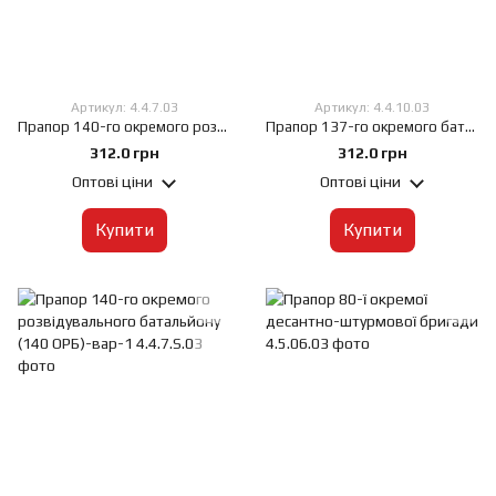
Артикул: 4.4.7.03
Артикул: 4.4.10.03
Прапор 140-го окремого розвідувального батальйону (140 ОРБ), 60х90 см, Штучний шовк 50 г/м², Сублімаційний друк, односторонній, Кишеня під древко зліва
Прапор 137-го окремого батальйону морської піхоти (137 ОБМП), 60х90 см, Штучний шовк 50 г/м², Сублімаційний друк, односторонній, Кишеня під древко зліва
312.0 грн
312.0 грн
Оптові ціни
Оптові ціни
Купити
Купити