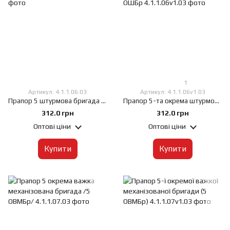
1
Артикул: 4.1.1.06.03
Артикул: 4.1.1.06v1.03
Прапор 5 штурмова бригада 5 ОШБр, 60х90 см, Штучний шовк 50 г/м², Сублімаційний друк, односторонній, Кишеня під древко зліва
Прапор 5-та окрема штурмова Київська бригада 5 ОШБр, 60х90 см, Штучний шовк 50 г/м², Сублімаційний друк, односторонній, Кишеня під древко зліва
312.0 грн
312.0 грн
Оптові ціни
Оптові ціни
Купити
Купити