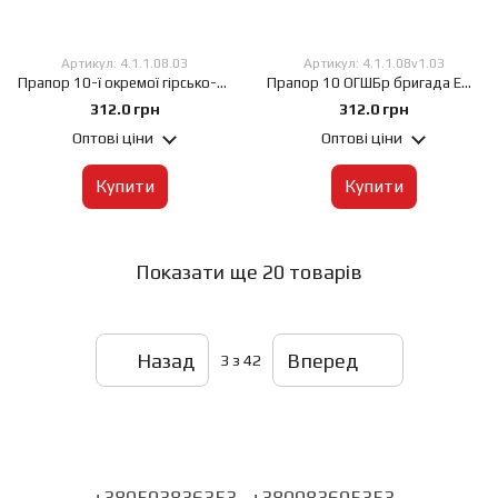
Артикул: 4.1.1.08.03
Артикул: 4.1.1.08v1.03
Прапор 10-ї окремої гірсько-штурмової бригади «Едельвейс» (10 ОГШБр), 60х90 см, Штучний шовк 50 г/м², Сублімаційний друк, односторонній, Кишеня під древко зліва
Прапор 10 ОГШБр бригада Едельвейс, 60х90 см, Штучний шовк 50 г/м², Сублімаційний друк, односторонній, Кишеня під древко зліва
312.0 грн
312.0 грн
Оптові ціни
Оптові ціни
Купити
Купити
Показати ще 20 товарів
Назад
Вперед
3
з 42
+380503836353
+380983605353