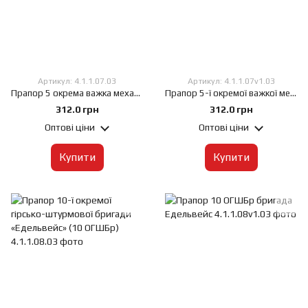
Артикул: 4.1.1.07.03
Артикул: 4.1.1.07v1.03
Прапор 5 окрема важка механізована бригада /5 ОВМБр/, 60х90 см, Штучний шовк 50 г/м², Сублімаційний друк, односторонній, Кишеня під древко зліва
Прапор 5-ї окремої важкої механізованої бригади (5 ОВМБр), 60х90 см, Штучний шовк 50 г/м², Сублімаційний друк, односторонній, Кишеня під древко зліва
312.0 грн
312.0 грн
Оптові ціни
Оптові ціни
Купити
Купити