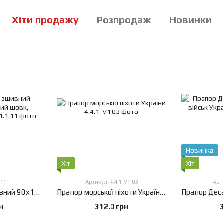
Хіти продажу
Розпродаж
Новинки
Новинка
Хіт
Хіт
.11
Артикул: 4.4.1-V1.03
Арт
Прапор України зшивний 90х135 см, штучний шовк, кишеня під древко
Прапор морської піхоти України, 60х90 см, Штучний шовк 50 г/м², Сублімаційний друк, односторонній, Кишеня під древко зліва
н
312.0 грн