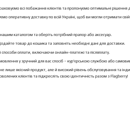
аховуємо всі побажання клієнтів та пропонуємо оптимальні рішення 
мо оперативну доставку по всій Україні, щоб ви могли отримати свій
нашим каталогом та оберіть потрібний прапор або аксесуар.
одайте товар до кошика та заповніть необхідні дані для доставки.
 способи оплати, включаючи онлайн-платежі та післяплату.
овлення у зручний для вас спосіб – кур'єрською службою або самови
не лише якісний продукт, але й високий рівень обслуговування та інд
волених клієнтів та підкресліть свою ідентичність разом з Flagberry!