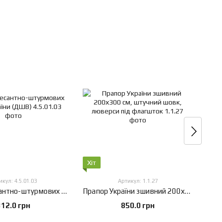
Хіт
Хіт
икул: 4.5.01.03
Артикул: 1.1.27
Прапор Десантно-штурмових військ України (ДШВ), 60х90 см, Штучний шовк 50 г/м², Сублімаційний друк, односторонній, Кишеня під древко зліва
Прапор України зшивний 200х300 см, штучний шовк, люверси під флагшток
312.0 грн
850.0 грн