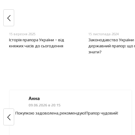
15 вересня 2025
15 листопада 2024
Історія прапора України – від
Законодавство України
княжих часів до сьогодення
державний прапор: що 
знати?
Анна
09.06.2026 в 20:15
Покупкою задоволена,рекомендую!Прапор чудовий!