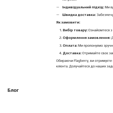
Індивідуальний підхід:
Ми вр
Швидка доставка:
Забезпечує
Як замовити:
Вибір товару:
Ознайомтеся з 
Оформлення замовлення:
Д
Оплата:
Ми пропонуємо зручні
Доставка:
Отримайте своє зам
Обираючи Flagberry, ви отримуєте 
клієнта. Долучайтеся до наших задо
Блог