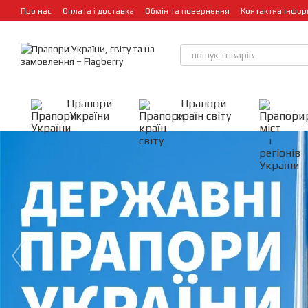
Перейти до основного контенту
Про нас
Оплата і доставка
Обмін та повернення
Контактна інфор
Прапори
Прапори
України
країн світу