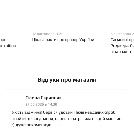
12 листопада 2024
6 листопада 2
 про
Цікаві факти про прапор України
Таємниці пр
потрібно
Роджера: Си
піратського
Відгуки про магазин
Олена Скрипник
27.05.2026 в 14:38
Якість відмінна! Сервіс чудовий! Після невдалих спроб
знайти це поєднання, нарешті натрапила на цей магазин
:) дуже рекомендую.