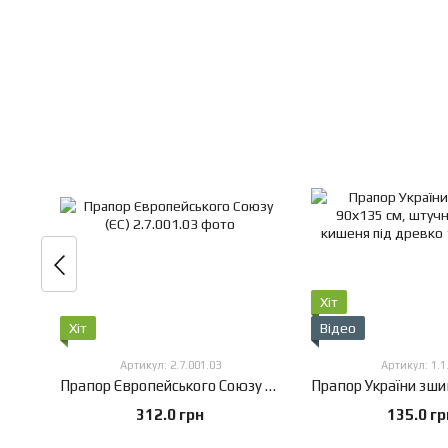
Хіт
Хіт
Відео
Артикул: 2.7.001.03
Артикул: 1.1
Прапор Європейського Союзу (ЄС), 60х90 см, Штучний шовк 50 г/м², Сублімаційний друк, односторонній, Кишеня під древко зліва
312.0 грн
135.0 гр