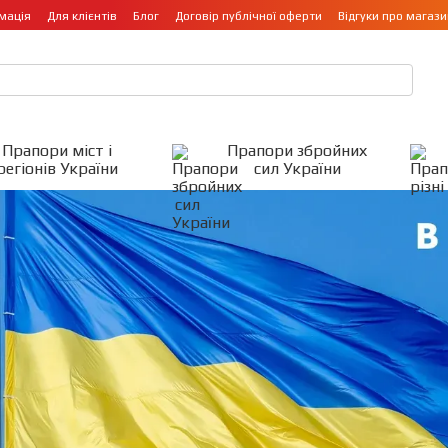
мація
Для клієнтів
Блог
Договір публічної оферти
Відгуки про магази
Прапори міст і
Прапори збройних
регіонів України
сил України