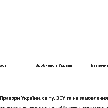
ості
Зроблено в Україні
Безпечна
Прапори України, світу, ЗСУ та на замовлення
ого надійного партнера у світі прапорів! Ми спеціалізуємося на вигот