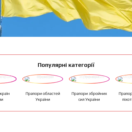
Популярні категорії
країн
Прапори областей
Прапори збройних
Прапор
пи
України
сил України
піхот