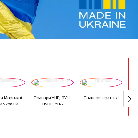
и Морської
Прапори УНР, ОУН,
Прапори піратські
и України
ОУНР, УПА