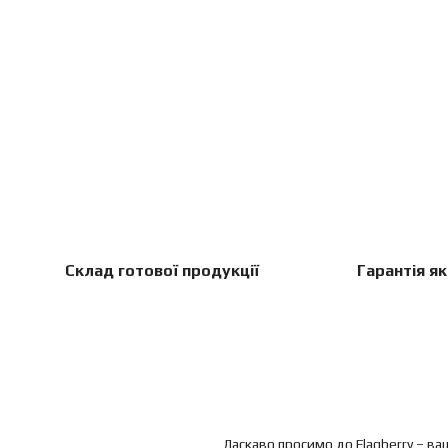
Склад готової продукції
Гарантія як
Ласкаво просимо до Flagberry – ваш