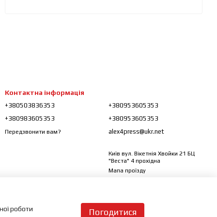
Контактна інформація
+380503836353
+380953605353
+380983605353
+380953605353
alex4press@ukr.net
Передзвонити вам?
Київ вул. Вікетнія Хвойки 21 БЦ
"Веста" 4 прохідна
Мапа проїзду
ьної роботи
Погодитися