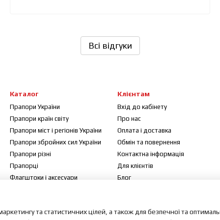
Всі відгуки
Каталог
Клієнтам
Прапори України
Вхід до кабінету
Прапори країн світу
Про нас
Прапори міст і регіонів України
Оплата і доставка
Прапори збройних сил України
Обмін та повернення
Прапори різні
Контактна інформація
Прапорці
Для клієнтів
Флагштоки і аксесуари
Блог
Договір публічної оферти
Відгуки про магазин
маркетингу та статистичних цілей, а також для безпечної та оптимал
Мапа сайту