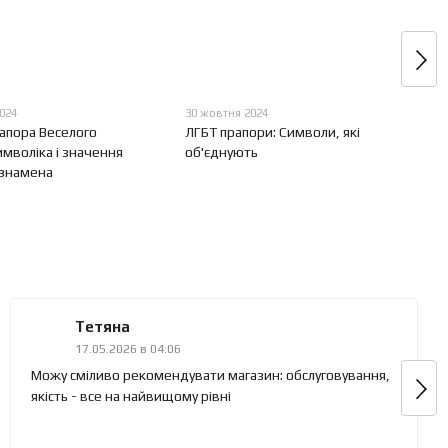
024
30 жовтня 2024
апора Веселого
ЛГБТ прапори: Символи, які
мволіка і значення
об'єднують
 знамена
Тетяна
17.05.2026 в 04:06
Можу сміливо рекомендувати магазин: обслуговування,
якість - все на найвищому рівні