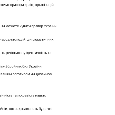
лючає прапори країн, організацій,
. Ви можете купити прапор України
іжнародних подій, дипломатичних
ть регіональну ідентичність та
іку Збройних Сил України.
 вашим логотипом чи дизайном.
ічність та яскравість наших
айнів, що задовольнять будь-які