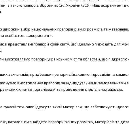
астей, а також прапорів Збройних Сил України (ЗСУ). Наш асортимент вк
т.
 широкий вибір національних прапорів різних розмірів та матеріалів
 чи особистого використання.
лозі представлені прапори країн світу, що ідеально підходять для м
.
и виготовляємо прапори українських міст та областей, що підкреслюю
их захисників, придбавши прапори військових підрозділів та символ
понуємо виготовлення прапорів за індивідуальними замовленнями з
ативних клієнтів, організацій та проведення спеціальних заходів.
сучасні технології друку та якісні матеріали, що забезпечують довгов
ому каталозі ви знайдете прапори різних розмірів, матеріалів та диз