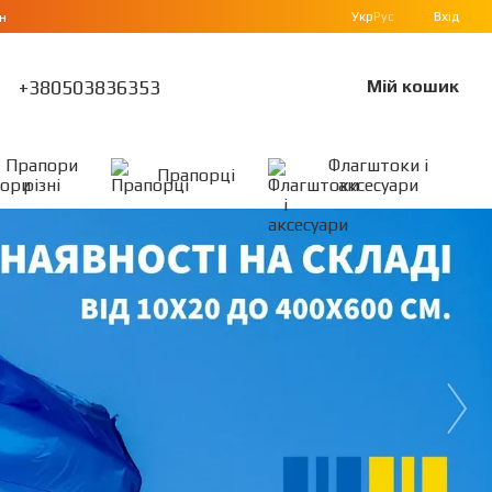
Укр
Рус
Вхід
н
+380503836353
Мій кошик
Прапори
Флагштоки і
Прапорці
різні
аксесуари