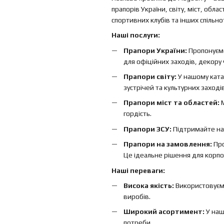
прапорів України, світу, міст, обл
спортивних клубів та інших спільно
Наші послуги:
Прапори України:
Пропонуємо
для офіційних заходів, декору
Прапори світу:
У нашому ката
зустрічей та культурних заходів
Прапори міст та областей:
М
гордість.
Прапори ЗСУ:
Підтримайте наш
Прапори на замовлення:
Про
Це ідеальне рішення для корпор
Наші переваги:
Висока якість:
Використовуємо 
виробів.
Широкий асортимент:
У наш
потреби.