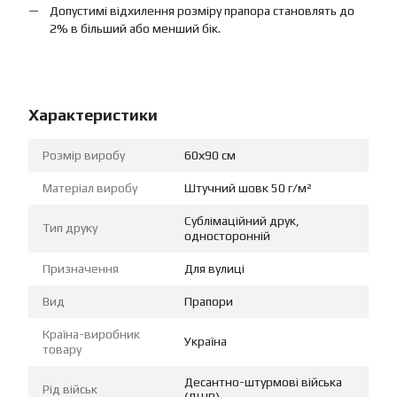
Допустимі відхилення розміру прапора становлять до
2% в більший або менший бік.
Характеристики
Розмір виробу
60х90 см
Матеріал виробу
Штучний шовк 50 г/м²
Сублімаційний друк,
Тип друку
односторонній
Призначення
Для вулиці
Вид
Прапори
Країна-виробник
Україна
товару
Десантно-штурмові війська
Рід військ
(ДШВ)