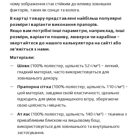
чому зображення стає стійким до впливу зовнішніх
факторів, таких як сонце та волога.
В картці товару представлені найбільш популярні
розміри і варіанти виконання прапорів.
Якщо вам потрібні інші параметри, наприклад, інші
розміри, варіанти пошиву, люверси чи карабіни –
звертайтеся до нашого калькулятора на сайті або
зв'яжіться з нами.
Матеріали:
Шовк
(100% поліестер, щільність 52 г/м²) – легкий,
гладкий матеріал, часто використовується для
зовнішнього декору.
Прапорна сітка
(100% поліестер, щільність 110 г/м²) –
цей матеріал, завдяки своїй еластичності, ідеально
підходить для умов підвищеного вітру, зберігаючи
свою цілісність і міцність.
Атлас
(100% поліестер, щільність 140 г/м²) – тканина з
привабливим блиском на лицьовому боці,
використовується для зовнішнього та внутрішнього
застосування.