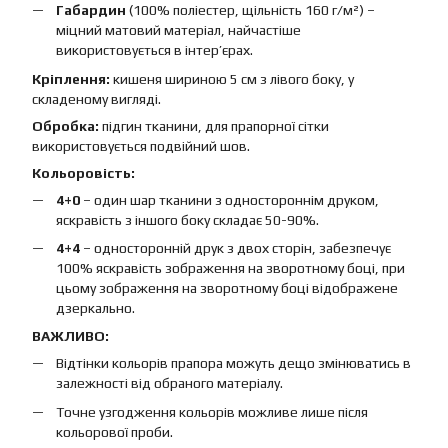
Габардин
(100% поліестер, щільність 160 г/м²) –
міцний матовий матеріал, найчастіше
використовується в інтер’єрах.
Кріплення:
кишеня шириною 5 см з лівого боку, у
складеному вигляді.
Обробка:
підгин тканини, для прапорної сітки
використовується подвійний шов.
Кольоровість:
4+0
– один шар тканини з одностороннім друком,
яскравість з іншого боку складає 50-90%.
4+4
– односторонній друк з двох сторін, забезпечує
100% яскравість зображення на зворотному боці, при
цьому зображення на зворотному боці відображене
дзеркально.
ВАЖЛИВО:
Відтінки кольорів прапора можуть дещо змінюватись в
залежності від обраного матеріалу.
Точне узгодження кольорів можливе лише після
кольорової проби.