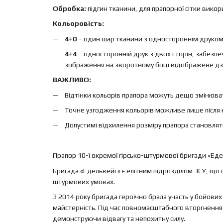
Обробка:
підгин тканини, для прапорної сітки вико
Кольоровість:
4+0
– один шар тканини з одностороннім друком, 
4+4
– односторонній друк з двох сторін, забезп
зображення на зворотному боці відображене дз
ВАЖЛИВО:
Відтінки кольорів прапора можуть дещо змінюват
Точне узгодження кольорів можливе лише після 
Допустимі відхилення розміру прапора становлят
Прапор 10-ї окремої гірсько-штурмової бригади «Еде
Бригада «Едельвейс» є елітним підрозділом ЗСУ, що сп
штурмових умовах.
З 2014 року бригада героїчно брала участь у бойових
майстерність. Під час повномасштабного вторгнення 
демонструючи відвагу та непохитну силу.