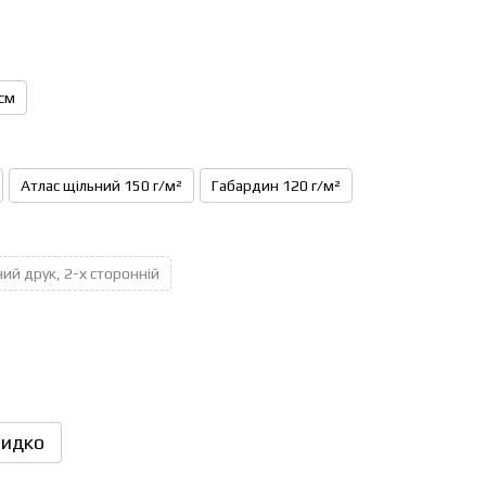
см
Атлас щільний 150 г/м²
Габардин 120 г/м²
ий друк, 2-х сторонній
идко