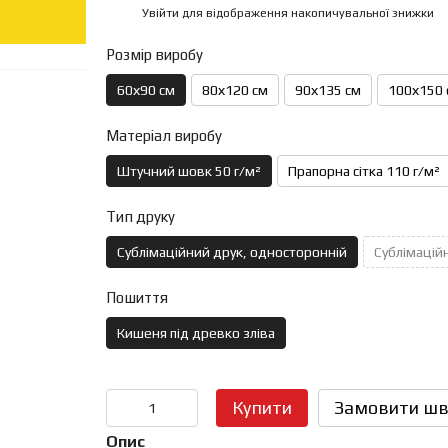
Увійти
для відображення накопичувальної знижки
%
Розмір виробу
60х90 см
80х120 см
90х135 см
100х150 
Матеріал виробу
Штучний шовк 50 г/м²
Прапорна сітка 110 г/м²
Тип друку
Сублімаційний друк, односторонній
Сублімаційн
Пошиття
Кишеня під древко зліва
Купити
Замовити шв
Опис