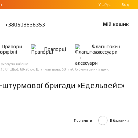
Укр
Рус
Вхід
н
+380503836353
Мій кошик
Прапори
Флагштоки і
Прапорці
різні
аксесуари
Сухопутні війська
10 ОГШБр), 60х90 см, Штучний шовк 50 г/м², Сублімаційний друк,
о-штурмової бригади «Едельвейс»
Порівняти
В бажання