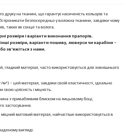
 друку на тканині, що гарантує насиченість кольорів та
бі проникати безпосередньо у волокна тканини, завдяки чому
в, таких як сонце та волога.
ні розміри і варіанти виконання прапорів.
інші розміри, варіанти пошиву, люверси чи карабіни –
бо зв'яжіться з нами.
ий, гладкий матеріал, часто використовується для зовнішнього
г/м²) – цей матеріал, завдяки своїй еластичності, ідеально
свою цілісність і міцність.
канина з привабливим блиском на лицьовому боці,
го застосування.
 – міцний матовий матеріал, найчастіше використовується в
ладеному вигляді.