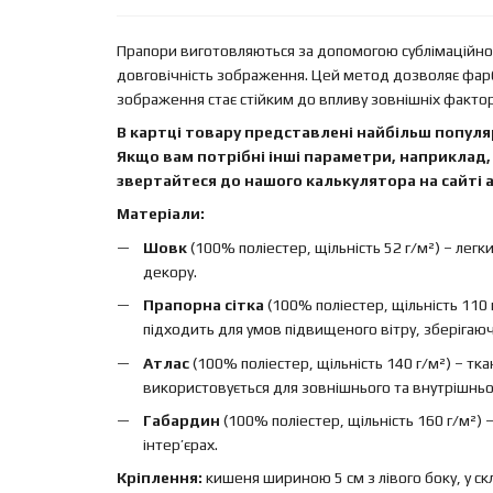
Прапори виготовляються за допомогою сублімаційного
довговічність зображення. Цей метод дозволяє фар
зображення стає стійким до впливу зовнішніх факторі
В картці товару представлені найбільш популяр
Якщо вам потрібні інші параметри, наприклад, 
звертайтеся до нашого калькулятора на сайті а
Матеріали:
Шовк
(100% поліестер, щільність 52 г/м²) – легк
декору.
Прапорна сітка
(100% поліестер, щільність 110 
підходить для умов підвищеного вітру, зберігаючи 
Атлас
(100% поліестер, щільність 140 г/м²) – т
використовується для зовнішнього та внутрішньо
Габардин
(100% поліестер, щільність 160 г/м²)
інтер’єрах.
Кріплення:
кишеня шириною 5 см з лівого боку, у ск