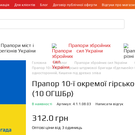
мація
Для клієнтів
Блог
Договір публічної оферти
Відгуки про магази
Прапори міст і
Прапори збройних
регіонів України
сил України
Головна
Каталог
Прапори збройних сил України
Прапор 10-ї окремої гірсько-штурмової бригади «Едельвейс» (
односторонній, Кишеня під древко зліва
Прапор 10-ї окремої гірськ
(10 ОГШБр)
В наявності
Артикул: 4.1.1.08.03
Написати відгук
312.0 грн
Оптові ціни від 3 одиниць