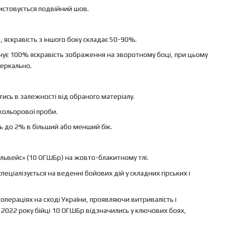
ристовується подвійний шов.
яскравість з іншого боку складає 50-90%.
ечує 100% яскравість зображення на зворотному боці, при цьому
еркально.
ись в залежності від обраного матеріалу.
кольорової проби.
ь до 2% в більший або менший бік.
львейс» (10 ОГШБр) на жовто-блакитному тлі.
еціалізується на веденні бойових дій у складних гірських і
 операціях на сході України, проявляючи витривалість і
2022 року бійці 10 ОГШБр відзначились у ключових боях,