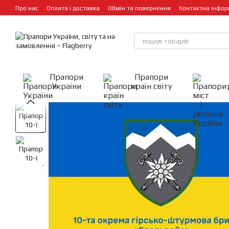
Перейти до основного контенту
Про нас
Оплата і доставка
Обмін та повернення
Контактна інфор
Прапори
Прапори
України
країн світу