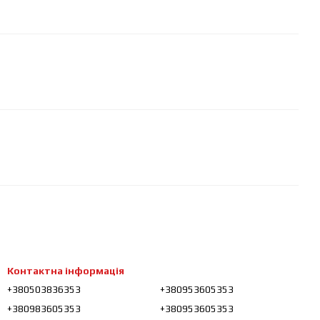
Контактна інформація
+380503836353
+380953605353
+380983605353
+380953605353