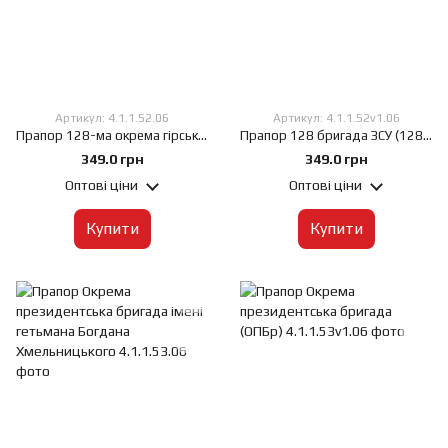
Артикул: 4.1.1.52.06
Артикул: 4.1.1.52v1.06
Прапор 128-ма окрема гірсько-штурмова бригада (128 ОГШБр), 60х90 см, Габардин 120 г/м², Сублімаційний друк, односторонній, Кишеня під древко зліва
Прапор 128 бригада ЗСУ (128 ОГШБр), 60х90 см, Габардин 120 г/м², Сублімаційний друк, односторонній, Кишеня під древко зліва
349.0 грн
349.0 грн
Оптові ціни
Оптові ціни
Купити
Купити