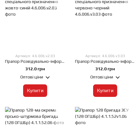
Артикул: 4.6.006.v2.03
Артикул: 4.6.006.v3.03
Прапор Розвідувально-інформаційний центр спеціального призначення жовто-синій, 60х90 см, Штучний шовк 50 г/м², Сублімаційний друк, односторонній, Кишеня під древко зліва
Прапор Розвідувально-інформаційний центр спеціального призначення червоно-чорний, 60х90 см, Штучний шовк 50 г/м², Сублімаційний друк, односторонній, Кишеня під древко зліва
312.0 грн
312.0 грн
Оптові ціни
Оптові ціни
Купити
Купити