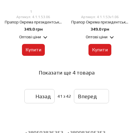
1
Артикул: 4.1.1.53.06
Артикул: 4.1.1.53v1.06
Прапор Окрема президентська бригада імені гетьмана Богдана Хмельницького, 60х90 см, Габардин 120 г/м², Сублімаційний друк, односторонній, Кишеня під древко зліва
Прапор Окрема президентська бригада (ОПБр), 60х90 см, Габардин 120 г/м², Сублімаційний друк, односторонній, Кишеня під древко зліва
349.0 грн
349.0 грн
Оптові ціни
Оптові ціни
Купити
Купити
Показати ще 4 товара
Назад
Вперед
41
з 42
+380503836353
+380983605353