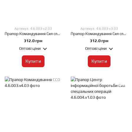
Артикул: 4.6.003.v2.03
Артикул: 4.6.003.v3.03
Прапор Командування Сил спеціальних операцій жовто-синій, 60х90 см, Штучний шовк 50 г/м², Сублімаційний друк, односторонній, Кишеня під древко зліва
Прапор Командування Сил спеціальних операцій червоно-чорний, 60х90 см, Штучний шовк 50 г/м², Сублімаційний друк, односторонній, Кишеня під древко зліва
312.0 грн
312.0 грн
Оптові ціни
Оптові ціни
Купити
Купити