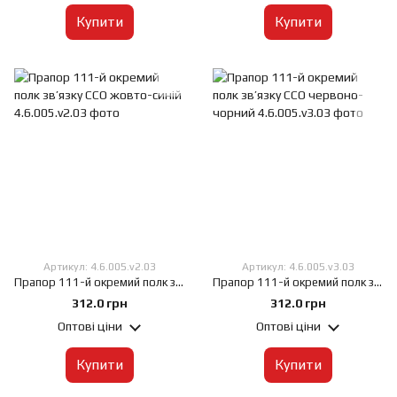
Купити
Купити
Артикул: 4.6.005.v2.03
Артикул: 4.6.005.v3.03
Прапор 111-й окремий полк зв’язку ССО жовто-синій, 60х90 см, Штучний шовк 50 г/м², Сублімаційний друк, односторонній, Кишеня під древко зліва
Прапор 111-й окремий полк зв’язку ССО червоно-чорний, 60х90 см, Штучний шовк 50 г/м², Сублімаційний друк, односторонній, Кишеня під древко зліва
312.0 грн
312.0 грн
Оптові ціни
Оптові ціни
Купити
Купити