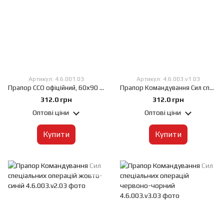
Артикул: 4.6.001.03
Артикул: 4.6.003.v1.03
Прапор ССО офіційний, 60х90 см, Штучний шовк 50 г/м², Сублімаційний друк, односторонній, Кишеня під древко зліва
Прапор Командування Сил спеціальних операцій, 60х90 см, Штучний шовк 50 г/м², Сублімаційний друк, односторонній, Кишеня під древко зліва
312.0 грн
312.0 грн
Оптові ціни
Оптові ціни
Купити
Купити