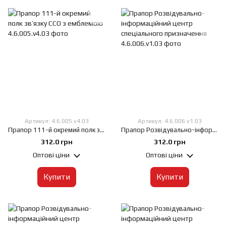
Артикул: 4.6.005.v4.03
Артикул: 4.6.006.v1.03
Прапор 111-й окремий полк зв’язку ССО з емблемою, 60х90 см, Штучний шовк 50 г/м², Сублімаційний друк, односторонній, Кишеня під древко зліва
Прапор Розвідувально-інформаційний центр спеціального призначення, 60х90 см, Штучний шовк 50 г/м², Сублімаційний друк, односторонній, Кишеня під древко зліва
312.0 грн
312.0 грн
Оптові ціни
Оптові ціни
Купити
Купити