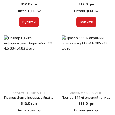
312.0 грн
312.0 грн
Оптові ціни
Оптові ціни
Купити
Купити
Артикул: 4.6.004.v4.03
Артикул: 4.6.005.v1.03
Прапор Центр інформаційної боротьби ССО, 60х90 см, Штучний шовк 50 г/м², Сублімаційний друк, односторонній, Кишеня під древко зліва
Прапор 111-й окремий полк зв’язку ССО, 60х90 см, Штучний шовк 50 г/м², Сублімаційний друк, односторонній, Кишеня під древко зліва
312.0 грн
312.0 грн
Оптові ціни
Оптові ціни