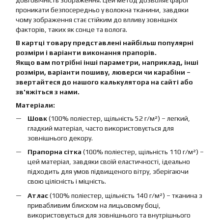
довговічність зображення. Цей метод дозволяє фарбі
проникати безпосередньо у волокна тканини, завдяки
чому зображення стає стійким до впливу зовнішніх
факторів, таких як сонце та волога.
В картці товару представлені найбільш популярні
розміри і варіанти виконання прапорів.
Якщо вам потрібні інші параметри, наприклад, інші
розміри, варіанти пошиву, люверси чи карабіни –
звертайтеся до нашого калькулятора на сайті або
зв'яжіться з нами.
Матеріали:
Шовк
(100% поліестер, щільність 52 г/м²) – легкий,
гладкий матеріал, часто використовується для
зовнішнього декору.
Прапорна сітка
(100% поліестер, щільність 110 г/м²) –
цей матеріал, завдяки своїй еластичності, ідеально
підходить для умов підвищеного вітру, зберігаючи
свою цілісність і міцність.
Атлас
(100% поліестер, щільність 140 г/м²) – тканина з
привабливим блиском на лицьовому боці,
використовується для зовнішнього та внутрішнього