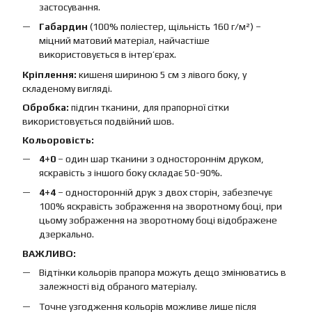
застосування.
Габардин
(100% поліестер, щільність 160 г/м²) –
міцний матовий матеріал, найчастіше
використовується в інтер’єрах.
Кріплення:
кишеня шириною 5 см з лівого боку, у
складеному вигляді.
Обробка:
підгин тканини, для прапорної сітки
використовується подвійний шов.
Кольоровість:
4+0
– один шар тканини з одностороннім друком,
яскравість з іншого боку складає 50-90%.
4+4
– односторонній друк з двох сторін, забезпечує
100% яскравість зображення на зворотному боці, при
цьому зображення на зворотному боці відображене
дзеркально.
ВАЖЛИВО:
Відтінки кольорів прапора можуть дещо змінюватись в
залежності від обраного матеріалу.
Точне узгодження кольорів можливе лише після