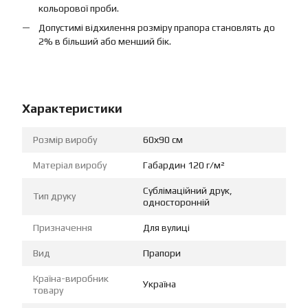
кольорової проби.
Допустимі відхилення розміру прапора становлять до
2% в більший або менший бік.
Характеристики
Розмір виробу
60х90 см
Матеріал виробу
Габардин 120 г/м²
Сублімаційний друк,
Тип друку
односторонній
Призначення
Для вулиці
Вид
Прапори
Країна-виробник
Україна
товару