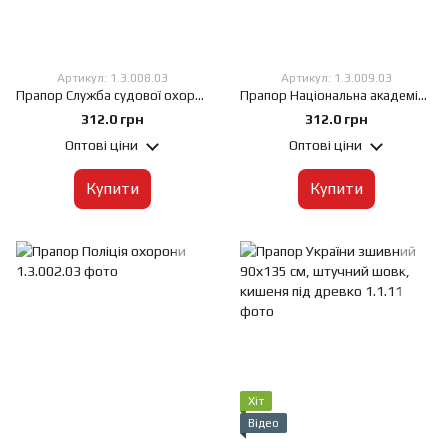
Артикул: 1.3.008.03
Артикул: 1.3.009.03
Прапор Служба судової охорони, 60х90 см, Штучний шовк 50 г/м², Сублімаційний друк, односторонній, Кишеня під древко зліва
Прапор Національна академія прокуратури України, 60х90 см, Штучний шовк 50 г/м², Сублімаційний друк, односторонній, Кишеня під древко зліва
312.0 грн
312.0 грн
Оптові ціни
Оптові ціни
Купити
Купити
Хіт
Відео