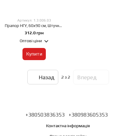
Артикул: 1.3.006.03
Прапор НГУ, 60х90 см, Штучний шовк 50 г/м², Сублімаційний друк, односторонній, Кишеня під древко зліва
312.0 грн
Оптові ціни
Купити
Назад
Вперед
2
з 2
+380503836353
+380983605353
Контактна інформація