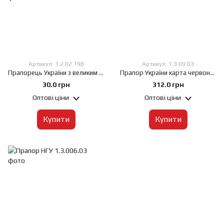
Артикул: 1.2.02.198
Артикул: 1.3.09.03
Прапорець України з великим тризубом по центру, 13,5х25 см, штучний шовк, односторонній
Прапор України карта червоно-чорна, 60х90 см, Штучний шовк 50 г/м², Сублімаційний друк, односторонній, Кишеня під древко зліва
30.0 грн
312.0 грн
Оптові ціни
Оптові ціни
Купити
Купити