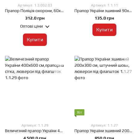
Артикул: 1.3.002.03
Артикул: 1.1.11
Прапор Поліція охорони, 60х90 см, Штучний шовк 50 г/м², Сублімаційний друк, односторонній, Кишеня під древко зліва
Прапор України зшивний 90х135 см, штучний шовк, кишеня під древко
312.0 грн
135.0 грн
Оптові ціни
Купити
Купити
Хіт
Артикул: 1.1.29
Артикул: 1.1.27
Величезний прапор України 400х600 см,прапорна сітка, люверси під флагшток
Прапор України зшивний 200х300 см, штучний шовк, люверси під флагшток
4 500.0 грн
850.0 грн