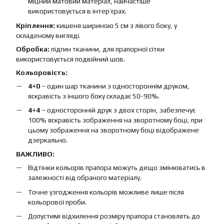
міцний матовий матеріал, найчастіше
використовується в інтер’єрах.
Кріплення:
кишеня шириною 5 см з лівого боку, у
складеному вигляді.
Обробка:
підгин тканини, для прапорної сітки
використовується подвійний шов.
Кольоровість:
4+0
– один шар тканини з одностороннім друком,
яскравість з іншого боку складає 50-90%.
4+4
– односторонній друк з двох сторін, забезпечує
100% яскравість зображення на зворотному боці, при
цьому зображення на зворотному боці відображене
дзеркально.
ВАЖЛИВО:
Відтінки кольорів прапора можуть дещо змінюватись в
залежності від обраного матеріалу.
Точне узгодження кольорів можливе лише після
кольорової проби.
Допустимі відхилення розміру прапора становлять до