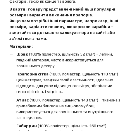
факторів, таких як сонце та волога.
В картці товару представлені найбільш популярні
розміри і варіанти виконання прапорів.
Якщо вам потрібні інші параметри, наприклад, інші
розміри, варіанти пошиву, люверси чи карабіни –
звертайтеся до нашого калькулятора на сайті або
зв'яжіться з нами.
Матеріали:
Шовк
(100% поліестер, щільність 52 г/м²) – легкий,
гладкий матеріал, часто використовується для
зовнішнього декору.
Прапорна сітка
(100% поліестер, щільність 110 г/м²) –
цей матеріал, завдяки своїй еластичності, ідеально
підходить для умов підвищеного вітру, зберігаючи
свою цілісність і міцність.
Атлас
(100% поліестер, щільність 140 г/м²) – тканина з
привабливим блиском на лицьовому боці,
використовується для зовнішнього та внутрішнього
застосування.
Габардин
(100% поліестер, щільність 160 г/м²) –