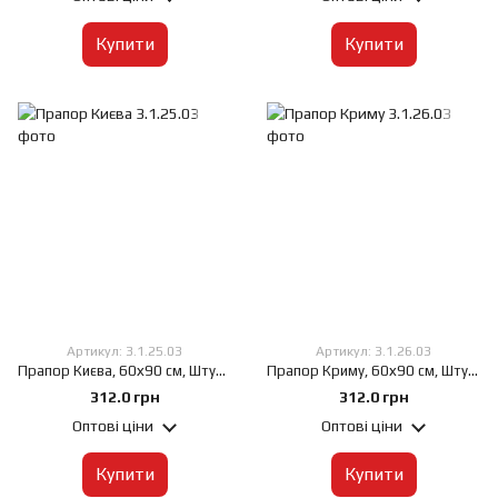
Купити
Купити
Артикул: 3.1.25.03
Артикул: 3.1.26.03
Прапор Києва, 60х90 см, Штучний шовк 50 г/м², Сублімаційний друк, односторонній, Кишеня під древко зліва
Прапор Криму, 60х90 см, Штучний шовк 50 г/м², Сублімаційний друк, односторонній, Кишеня під древко зліва
312.0 грн
312.0 грн
Оптові ціни
Оптові ціни
Купити
Купити