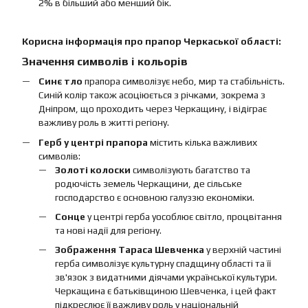
2% в більший або менший бік.
Корисна інформація про прапор Черкаської області:
Значення символів і кольорів
Синє тло
прапора символізує небо, мир та стабільність.
Синій колір також асоціюється з річками, зокрема з
Дніпром, що проходить через Черкащину, і відіграє
важливу роль в житті регіону.
Герб у центрі прапора
містить кілька важливих
символів:
Золоті колоски
символізують багатство та
родючість земель Черкащини, де сільське
господарство є основною галуззю економіки.
Сонце
у центрі герба уособлює світло, процвітання
та нові надії для регіону.
Зображення Тараса Шевченка
у верхній частині
герба символізує культурну спадщину області та її
зв'язок з видатними діячами української культури.
Черкащина є батьківщиною Шевченка, і цей факт
підкреслює її важливу роль у національній