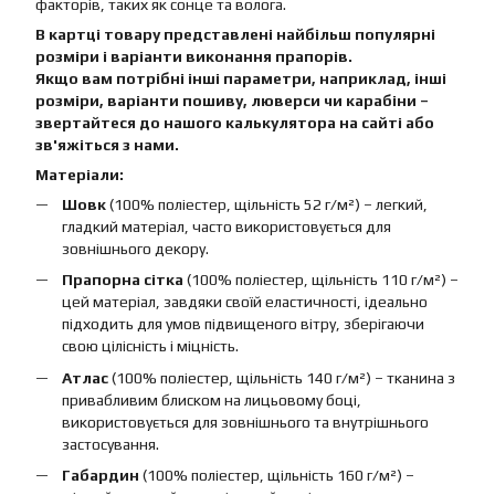
факторів, таких як сонце та волога.
В картці товару представлені найбільш популярні
розміри і варіанти виконання прапорів.
Якщо вам потрібні інші параметри, наприклад, інші
розміри, варіанти пошиву, люверси чи карабіни –
звертайтеся до нашого калькулятора на сайті або
зв'яжіться з нами.
Матеріали:
Шовк
(100% поліестер, щільність 52 г/м²) – легкий,
гладкий матеріал, часто використовується для
зовнішнього декору.
Прапорна сітка
(100% поліестер, щільність 110 г/м²) –
цей матеріал, завдяки своїй еластичності, ідеально
підходить для умов підвищеного вітру, зберігаючи
свою цілісність і міцність.
Атлас
(100% поліестер, щільність 140 г/м²) – тканина з
привабливим блиском на лицьовому боці,
використовується для зовнішнього та внутрішнього
застосування.
Габардин
(100% поліестер, щільність 160 г/м²) –