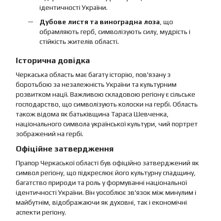
ідентичності України.
Дубове листя та виноградна лоза
, що
обрамляють герб, символізують силу, мудрість і
стійкість жителів області.
Історична довідка
Черкаська область має багату історію, пов'язану з
боротьбою за незалежність України та культурним
розвитком нації. Важливою складовою регіону є сільське
господарство, що символізують колоски на гербі. Область
також відома як батьківщина Тараса Шевченка,
національного символа української культури, чий портрет
зображений на гербі.
Офіційне затвердження
Прапор Черкаської області був офіційно затверджений як
символ регіону, що підкреслює його культурну спадщину,
багатство природи та роль у формуванні національної
ідентичності України. Він уособлює зв'язок між минулим і
майбутнім, відображаючи як духовні, так і економічні
аспекти регіону.