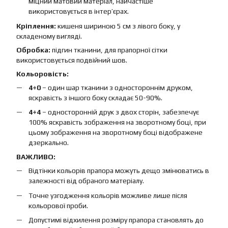
міцний матовий матеріал, найчастіше
використовується в інтер’єрах.
Кріплення:
кишеня шириною 5 см з лівого боку, у
складеному вигляді.
Обробка:
підгин тканини, для прапорної сітки
використовується подвійний шов.
Кольоровість:
4+0
– один шар тканини з одностороннім друком,
яскравість з іншого боку складає 50-90%.
4+4
– односторонній друк з двох сторін, забезпечує
100% яскравість зображення на зворотному боці, при
цьому зображення на зворотному боці відображене
дзеркально.
ВАЖЛИВО:
Відтінки кольорів прапора можуть дещо змінюватись в
залежності від обраного матеріалу.
Точне узгодження кольорів можливе лише після
кольорової проби.
Допустимі відхилення розміру прапора становлять до