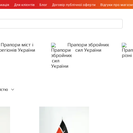
мація
Для клієнтів
Блог
Договір публічної оферти
Відгуки про магази
Прапори міст і
Прапори збройних
регіонів України
сил України
істю