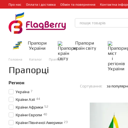
Перейти до основного контенту
Про нас
Оплата і доставка
Обмін та повернення
Контактна інфор
Прапори
Прапори
України
країн світу
Головна
Каталог
Прапорці
Прапорці
Регион
Сортування:
за популярн
7
Україна
44
Країни Азії
52
Країни Африки
40
Країни Європи
23
Країни Північної Америки