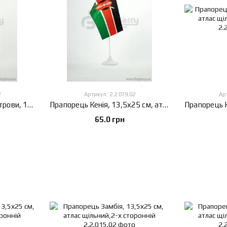
2
Артикул: 2.2.019.02
Арт
Прапорець Коморські острови, 13,5х25 см, атлас щільний,2-х сторонній
Прапорець Кенія, 13,5х25 см, атлас щільний,2-х сторонній
65.0 грн