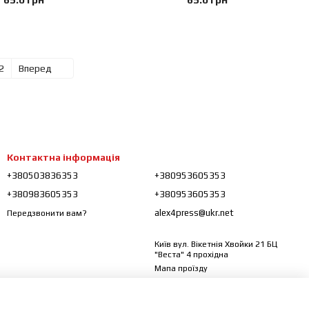
2
Вперед
Контактна інформація
+380503836353
+380953605353
+380983605353
+380953605353
alex4press@ukr.net
Передзвонити вам?
Київ вул. Вікетнія Хвойки 21 БЦ
"Веста" 4 прохідна
Мапа проїзду