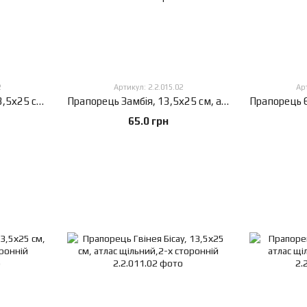
2
Артикул: 2.2.015.02
Арт
Прапорець Зимбабве, 13,5х25 см, атлас щільний,2-х сторонній
Прапорець Замбія, 13,5х25 см, атлас щільний,2-х сторонній
65.0 грн