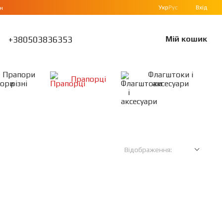
Укр
Рус
Вхід
н
+380503836353
Мій кошик
Прапори
Флагштоки і
Прапорці
різні
аксесуари
Відображення: