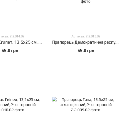
икул: 2.2.014.02
Артикул: 2.2.013.02
Прапорець Єгипет, 13,5х25 см, атлас щільний,2-х сторонній
Прапорець Демократична республіка Конго, 13,5х25 см, атлас щільний,2-х сторонній
65.0 грн
65.0 грн