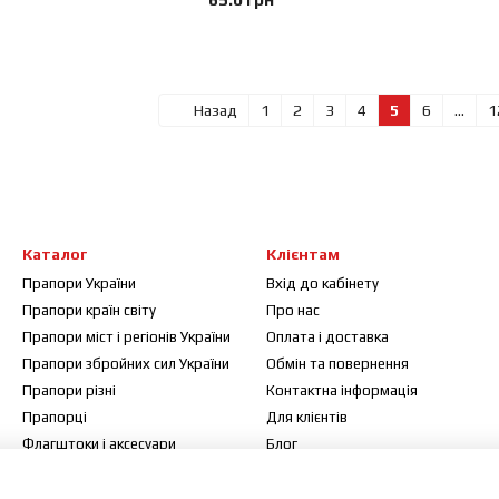
Назад
1
2
3
4
5
6
...
1
Каталог
Клієнтам
Прапори України
Вхід до кабінету
Прапори країн світу
Про нас
Прапори міст і регіонів України
Оплата і доставка
Прапори збройних сил України
Обмін та повернення
Прапори різні
Контактна інформація
Прапорці
Для клієнтів
Флагштоки і аксесуари
Блог
Договір публічної оферти
Відгуки про магазин