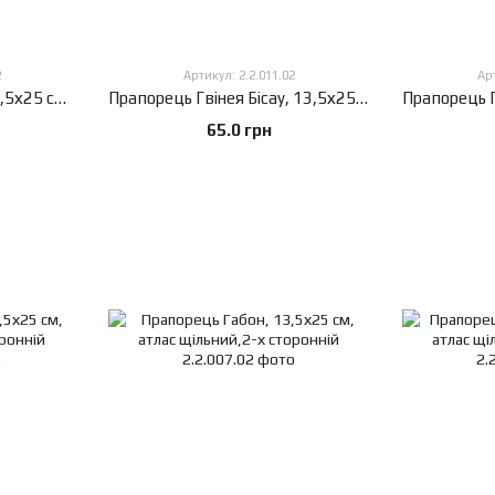
2
Артикул: 2.2.011.02
Арт
Прапорець Джибутті, 13,5х25 см, атлас щільний,2-х сторонній
Прапорець Гвінея Бісау, 13,5х25 см, атлас щільний,2-х сторонній
65.0 грн