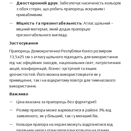
Двосторонній друк
: Забезпечує насиченість кольорів
з обох сторін, що робить прапорець яскравим і
привабливим.
Міцність та презентабельність
: Атлас щільний –
міцний матеріал, який додає прапорцю
презентабельного вигляду.
Застосування
Прапорець Демократичної Республіки Конго розміром
13,5х25 см з атласу щільного підходить для використання
під час офіційних заходів, національних свят, патріотичних
акцій, конференцій, бізнес-зустрічей та інших
урочистостей. Його можна використовувати як у
приміщенні, так і на відкритому повітрі для тимчасового
використання.
Важливо
Ціна вказана за прапорець без фурнітури!!!
Розмір прапора може варіюватися в районі 3% від
заявленого, як у більший, так і у менший бік.
Кольори прапора на екрані можуть відрізнятися від
реальних через різну передачу кольору на різних