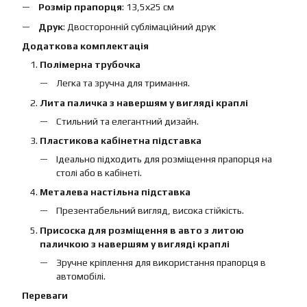
Розмір прапорця
: 13,5х25 см
Друк
: Двосторонній сублімаційний друк
Додаткова комплектація
Полімерна трубочка
Легка та зручна для тримання.
Лита паличка з навершям у вигляді краплі
Стильний та елегантний дизайн.
Пластикова кабінетна підставка
Ідеально підходить для розміщення прапорця на
столі або в кабінеті.
Металева настільна підставка
Презентабельний вигляд, висока стійкість.
Присоска для розміщення в авто з литою
паличкою з навершям у вигляді краплі
Зручне кріплення для використання прапорця в
автомобілі.
Переваги