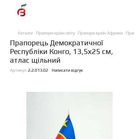
Каталог
Прапори країн світу
Прапори країн Африки
Прапор
Прапорець Демократичної
Республіки Конго, 13,5х25 см,
атлас щільний
Артикул:
2.2.013.02
Написати відгук