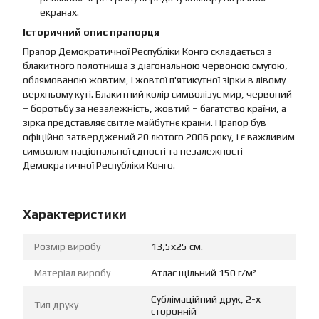
екранах.
Історичний опис прапорця
Прапор Демократичної Республіки Конго складається з
блакитного полотнища з діагональною червоною смугою,
облямованою жовтим, і жовтої п'ятикутної зірки в лівому
верхньому куті. Блакитний колір символізує мир, червоний
– боротьбу за незалежність, жовтий – багатство країни, а
зірка представляє світле майбутнє країни. Прапор був
офіційно затверджений 20 лютого 2006 року, і є важливим
символом національної єдності та незалежності
Демократичної Республіки Конго.
Характеристики
Розмір виробу
13,5х25 см.
Матеріал виробу
Атлас щільний 150 г/м²
Сублімаційний друк, 2-х
Тип друку
сторонній