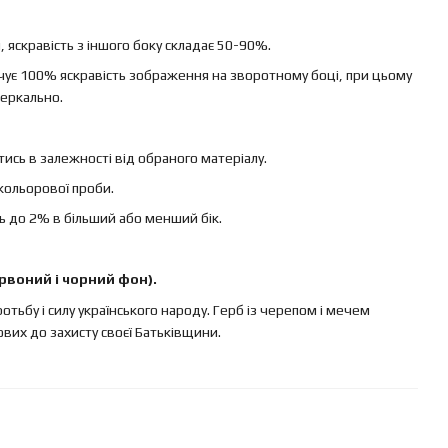
яскравість з іншого боку складає 50-90%.
ечує 100% яскравість зображення на зворотному боці, при цьому
еркально.
ись в залежності від обраного матеріалу.
кольорової проби.
ь до 2% в більший або менший бік.
рвоний і чорний фон).
тьбу і силу українського народу. Герб із черепом і мечем
ових до захисту своєї Батьківщини.