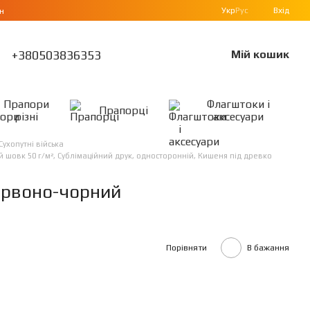
Укр
Рус
Вхід
н
+380503836353
Мій кошик
Прапори
Флагштоки і
Прапорці
різні
аксесуари
Сухопутні війська
шовк 50 г/м², Сублімаційний друк, односторонній, Кишеня під древко
ервоно-чорний
Порівняти
В бажання