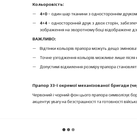
Кольоровість:
4+0
– один шар тканини з одностороннім друком, 
4+4
– односторонній друк з двох сторін, забезп
зображення на зворотному боці відображене дз
ВАЖЛИВО:
Відтінки кольорів прапора можуть дещо змінюват
Точне узгодження кольорів можливе лише після 
Допустимі відхилення розміру прапора становлят
Прапор 33-ї окремої механізованої бригади (че
Червоний і чорний фон цього прапора символізує боро
акцентує увагу на безстрашності та готовності військ