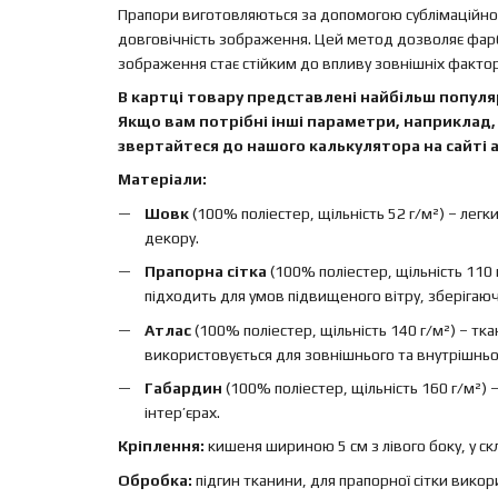
Прапори виготовляються за допомогою сублімаційного
довговічність зображення. Цей метод дозволяє фар
зображення стає стійким до впливу зовнішніх факторі
В картці товару представлені найбільш популяр
Якщо вам потрібні інші параметри, наприклад, 
звертайтеся до нашого калькулятора на сайті а
Матеріали:
Шовк
(100% поліестер, щільність 52 г/м²) – легк
декору.
Прапорна сітка
(100% поліестер, щільність 110 
підходить для умов підвищеного вітру, зберігаючи 
Атлас
(100% поліестер, щільність 140 г/м²) – т
використовується для зовнішнього та внутрішньо
Габардин
(100% поліестер, щільність 160 г/м²)
інтер’єрах.
Кріплення:
кишеня шириною 5 см з лівого боку, у ск
Обробка:
підгин тканини, для прапорної сітки вико