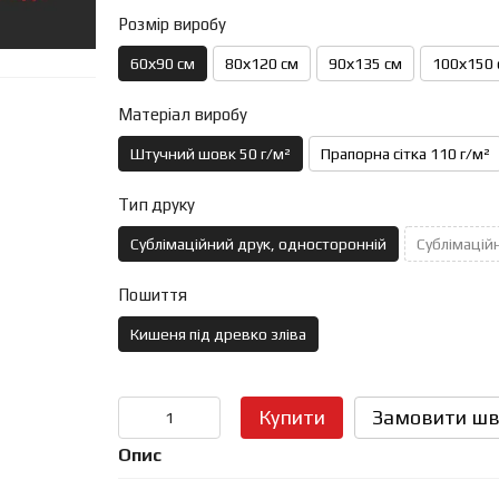
Розмір виробу
60х90 см
80х120 см
90х135 см
100х150 
Матеріал виробу
Штучний шовк 50 г/м²
Прапорна сітка 110 г/м²
Тип друку
Сублімаційний друк, односторонній
Сублімаційн
Пошиття
Кишеня під древко зліва
Купити
Замовити шв
Опис