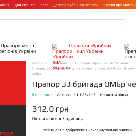
мація
Для клієнтів
Блог
Договір публічної оферти
Відгуки про магази
Прапори міст і
Прапори збройних
регіонів України
сил України
Головна
Каталог
Прапори збройних сил України
Прапор 33 бригада ОМБр червоно-чорний, 60х90 см, Штучний 
зліва
Прапор 33 бригада ОМБр ч
В наявності
Артикул: 4.1.1.23v1.03
Написати відгук
312.0 грн
Оптові ціни від 3 одиниць
Увійти
для відображення накопичувальної знижки
%