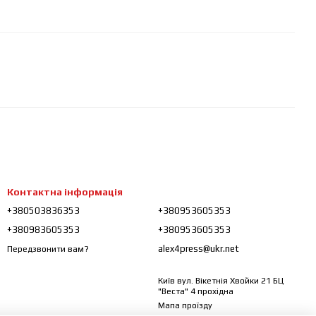
Контактна інформація
+380503836353
+380953605353
+380983605353
+380953605353
alex4press@ukr.net
Передзвонити вам?
Київ вул. Вікетнія Хвойки 21 БЦ
"Веста" 4 прохідна
Мапа проїзду