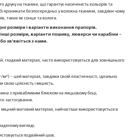
 друку на тканині, що гарантує насиченість кольорів та
бі проникати безпосередньо у волокна тканини, завдяки чому
в, таких як сонце та волога.
ні розміри і варіанти виконання прапорів.
інші розміри, варіанти пошиву, люверси чи карабіни –
бо зв'яжіться з нами.
ий, гладкий матеріал, часто використовується для зовнішнього
г/м²) – цей матеріал, завдяки своїй еластичності, ідеально
свою цілісність і міцність.
канина з привабливим блиском на лицьовому боці,
го застосування.
 – міцний матовий матеріал, найчастіше використовується в
ладеному вигляді.
ристовується подвійний шов.