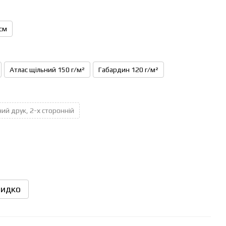
см
Атлас щільний 150 г/м²
Габардин 120 г/м²
ий друк, 2-х сторонній
идко