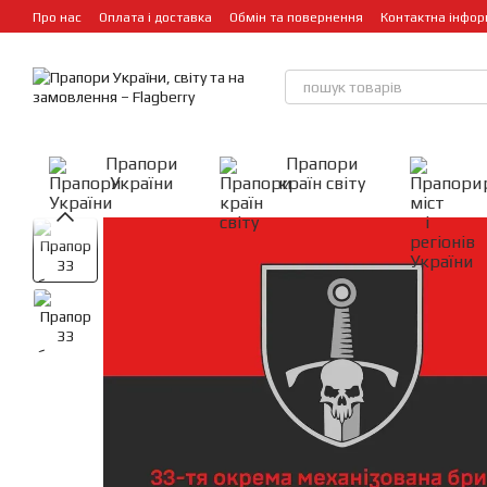
Перейти до основного контенту
Про нас
Оплата і доставка
Обмін та повернення
Контактна інфор
Прапори
Прапори
України
країн світу