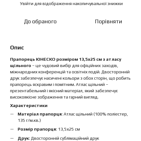
Увійти
для відображення накопичувальної знижки
%
До обраного
Порівняти
Опис
Прапорець ЮНЕСКО розміром 13,5х25 см з атласу
щільного
– це чудовий вибір для офіційних заходів,
міжнародних конференцій та освітніх подій. Двосторонній
друк забезпечує насичені кольори з обох сторін, що робить
прапорець яскравим і помітним. Атлас щільний –
презентабельний і якісний матеріал, який забезпечує
високоякісне зображення та гарний вигляд.
Характеристики
Матеріал прапорця
: Атлас щільний (100% поліестер,
135 г/м.кв.)
Розмір прапорця
: 13,5х25 см
Друк
: Двосторонній сублімаційний друк