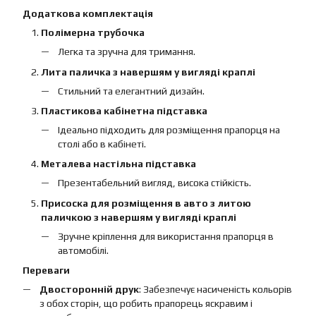
Додаткова комплектація
Полімерна трубочка
Легка та зручна для тримання.
Лита паличка з навершям у вигляді краплі
Стильний та елегантний дизайн.
Пластикова кабінетна підставка
Ідеально підходить для розміщення прапорця на
столі або в кабінеті.
Металева настільна підставка
Презентабельний вигляд, висока стійкість.
Присоска для розміщення в авто з литою
паличкою з навершям у вигляді краплі
Зручне кріплення для використання прапорця в
автомобілі.
Переваги
Двосторонній друк
: Забезпечує насиченість кольорів
з обох сторін, що робить прапорець яскравим і