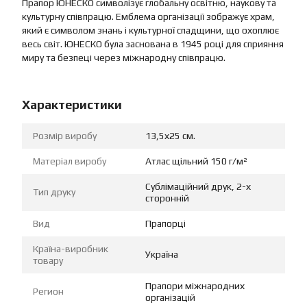
Прапор ЮНЕСКО символізує глобальну освітню, наукову та
культурну співпрацю. Емблема організації зображує храм,
який є символом знань і культурної спадщини, що охоплює
весь світ. ЮНЕСКО була заснована в 1945 році для сприяння
миру та безпеці через міжнародну співпрацю.
Характеристики
Розмір виробу
13,5х25 см.
Матеріал виробу
Атлас щільний 150 г/м²
Сублімаційний друк, 2-х
Тип друку
сторонній
Вид
Прапорці
Країна-виробник
Україна
товару
Прапори міжнародних
Регион
організацій