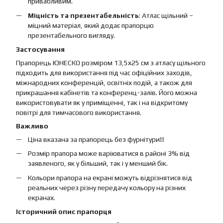
привабливим.
Міцність та презентабельність
: Атлас щільний –
міцний матеріал, який додає прапорцю
презентабельного вигляду.
Застосування
Прапорець ЮНЕСКО розміром 13,5х25 см з атласу щільного
підходить для використання під час офіційних заходів,
міжнародних конференцій, освітніх подій, а також для
прикрашання кабінетів та конференц-залів. Його можна
використовувати як у приміщенні, так і на відкритому
повітрі для тимчасового використання.
Важливо
Ціна вказана за прапорець без фурнітури!!!
Розмір прапора може варіюватися в районі 3% від
заявленого, як у більший, так і у менший бік.
Кольори прапора на екрані можуть відрізнятися від
реальних через різну передачу кольору на різних
екранах.
Історичний опис прапорця