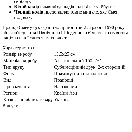
свободу.
Білий колір
символізує надію на світле майбутнє.
Чорний колір
представляє темне минуле, яке Ємен
подолав.
Прапор Ємену був офіційно прийнятий 22 травня 1990 року
після об'єднання Північного і Південного Ємену і є символом
національної єдності та гордості.
Характеристики
Розмір виробу
13,5х25 см.
Матеріал виробу
Атлас щільний 150 г/м²
Тип друку
Сублімаційний друк, 2-х сторонній
Форма
Прямокутний стандартний
Вид
Прапорці
Призначення
Настільний
Регион
Країни Азії
Країна-виробник товару
Україна
Відгуки