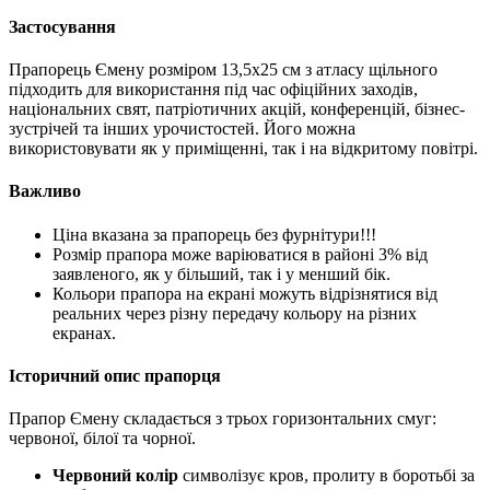
Застосування
Прапорець Ємену розміром 13,5х25 см з атласу щільного
підходить для використання під час офіційних заходів,
національних свят, патріотичних акцій, конференцій, бізнес-
зустрічей та інших урочистостей. Його можна
використовувати як у приміщенні, так і на відкритому повітрі.
Важливо
Ціна вказана за прапорець без фурнітури!!!
Розмір прапора може варіюватися в районі 3% від
заявленого, як у більший, так і у менший бік.
Кольори прапора на екрані можуть відрізнятися від
реальних через різну передачу кольору на різних
екранах.
Історичний опис прапорця
Прапор Ємену складається з трьох горизонтальних смуг:
червоної, білої та чорної.
Червоний колір
символізує кров, пролиту в боротьбі за