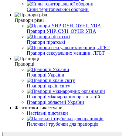
Сили територіальної оборони
Прапори різні
Прапори УНР, ОУН, ОУНР, УПА
Прапори піратські
Прапори сексуальних меншин, ЛГБТ
Прапорці
Прапорці України
Прапорці країн світу
Прапорці міжнародних організацій
Прапорці областей України
Флагштоки і аксесуари
Настільні підставки
Палочки і трубочки для прапорців