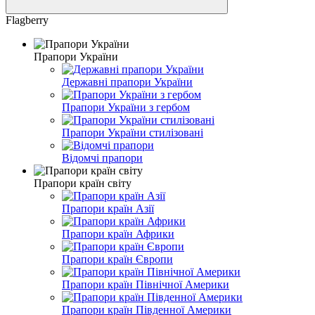
Flagberry
Прапори України
Державні прапори України
Прапори України з гербом
Прапори України стилізовані
Відомчі прапори
Прапори країн світу
Прапори країн Азії
Прапори країн Африки
Прапори країн Європи
Прапори країн Північної Америки
Прапори країн Південної Америки