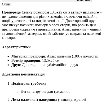
Опис
Прапорець Ємену розміром 13,5х25 см з атласу щільного
–
це чудове рішення для різних заходів, включаючи офіційні
події, урочистості та патріотичні акції. Двосторонній друк
забезпечує насичені кольори з обох сторін, що робить цей
прапорець яскравим і привабливим. Атлас щільний – міцний
та довговічний матеріал, який забезпечує яскраві та насичені
кольори.
Характеристики
Матеріал прапорця
: Атлас щільний (100% поліестер)
Розмір прапорця
: 13,5х25 см
Друк
: Двосторонній сублімаційний друк
Додаткова комплектація
Полімерна трубочка
Легка та зручна для тримання.
Лита паличка з навершям у вигляді краплі