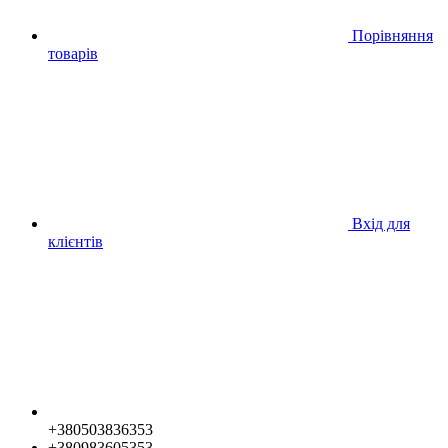
Порівняння
товарів
Вхід для
клієнтів
+380503836353
+380983605353