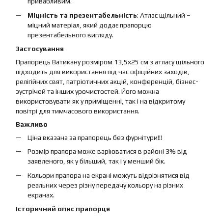
привабливим.
Міцність та презентабельність
: Атлас щільний –
міцний матеріал, який додає прапорцю
презентабельного вигляду.
Застосування
Прапорець Ватикану розміром 13,5х25 см з атласу щільного
підходить для використання під час офіційних заходів,
релігійних свят, патріотичних акцій, конференцій, бізнес-
зустрічей та інших урочистостей. Його можна
використовувати як у приміщенні, так і на відкритому
повітрі для тимчасового використання.
Важливо
Ціна вказана за прапорець без фурнітури!!!
Розмір прапора може варіюватися в районі 3% від
заявленого, як у більший, так і у менший бік.
Кольори прапора на екрані можуть відрізнятися від
реальних через різну передачу кольору на різних
екранах.
Історичний опис прапорця