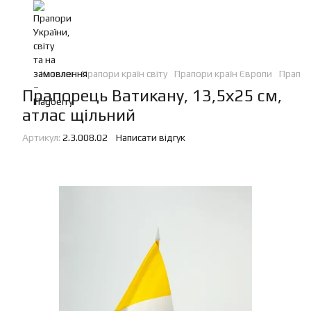
Каталог
Прапори країн світу
Прапори країн Європи
Прапор
Прапорець Ватикану, 13,5х25 см,
атлас щільний
Артикул:
2.3.008.02
Написати відгук