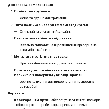
Додаткова комплектація
Полімерна трубочка
Легка та зручна для тримання.
Лита паличка з навершям у вигляді краплі
Стильний та елегантний дизайн.
Пластикова кабінетна підставка
Ідеально підходить для розміщення прапорця на
столі або в кабінеті.
Металева настільна підставка
Презентабельний вигляд, висока стійкість.
Присоска для розміщення в авто з литою
паличкою з навершям у вигляді краплі
Зручне кріплення для використання прапорця в
автомобілі.
Переваги
Двосторонній друк
: Забезпечує насиченість кольорів
з обох сторін, що робить прапорець яскравим і