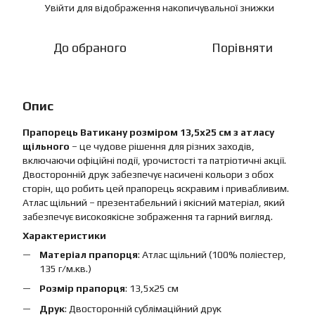
Увійти
для відображення накопичувальної знижки
%
До обраного
Порівняти
Опис
Прапорець Ватикану розміром 13,5х25 см з атласу
щільного
– це чудове рішення для різних заходів,
включаючи офіційні події, урочистості та патріотичні акції.
Двосторонній друк забезпечує насичені кольори з обох
сторін, що робить цей прапорець яскравим і привабливим.
Атлас щільний – презентабельний і якісний матеріал, який
забезпечує високоякісне зображення та гарний вигляд.
Характеристики
Матеріал прапорця
: Атлас щільний (100% поліестер,
135 г/м.кв.)
Розмір прапорця
: 13,5х25 см
Друк
: Двосторонній сублімаційний друк