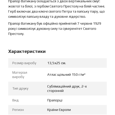
Прапор Ватикану складається з двох вертикальних смуг:
жовтої та білої, з гербом Святого Престолу на білій частині.
Герб включає два ключі святого Петра та папську тіару, що
символізує папську владу та духовне лідерство.
Прапор Ватикану був офіційно прийнятий 7 червня 1929
року і символізує духовну силу та суверенітет Святого
Престолу.
Характеристики
Розмір виробу
13,5х25 см.
Матеріал
Атлас щільний 150 г/м²
виробу
Сублімаційний друк, 2-х
Тип друку
сторонній
Вид
Прапорці
Регион
Країни Європи