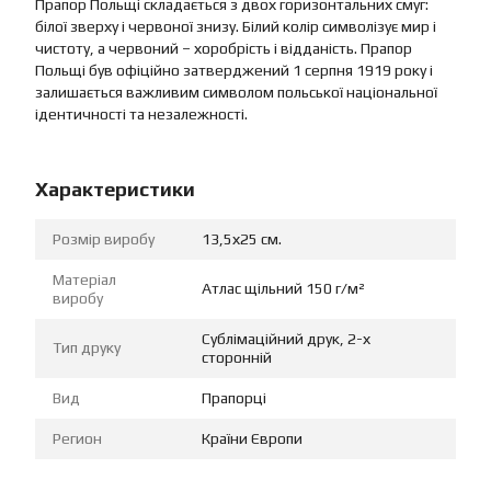
Прапор Польщі складається з двох горизонтальних смуг:
білої зверху і червоної знизу. Білий колір символізує мир і
чистоту, а червоний – хоробрість і відданість. Прапор
Польщі був офіційно затверджений 1 серпня 1919 року і
залишається важливим символом польської національної
ідентичності та незалежності.
Характеристики
Розмір виробу
13,5х25 см.
Матеріал
Атлас щільний 150 г/м²
виробу
Сублімаційний друк, 2-х
Тип друку
сторонній
Вид
Прапорці
Регион
Країни Європи