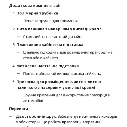
Додаткова комплектація
Полімерна трубочка
Легка та зручна для тримання.
Лита паличка з навершям у вигляді краплі
Стильний та елегантний дизайн.
Пластикова кабінетна підставка
Ідеально підходить для розміщення прапорця на
столі або в кабінеті.
Металева настільна підставка
Презентабельний вигляд, висока стійкість.
Присоска для розміщення в авто з литою
паличкою з навершям у вигляді краплі
Зручне кріплення для використання прапорця в
автомобілі.
Переваги
Двосторонній друк
: Забезпечує насиченість кольорів
з обох сторін, що робить прапорець яскравим і