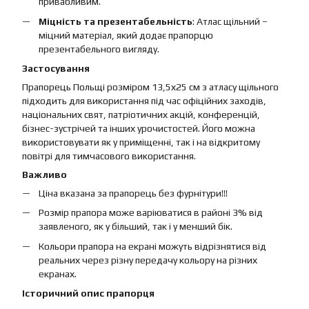
привабливим.
Міцність та презентабельність
: Атлас щільний –
міцний матеріал, який додає прапорцю
презентабельного вигляду.
Застосування
Прапорець Польщі розміром 13,5х25 см з атласу щільного
підходить для використання під час офіційних заходів,
національних свят, патріотичних акцій, конференцій,
бізнес-зустрічей та інших урочистостей. Його можна
використовувати як у приміщенні, так і на відкритому
повітрі для тимчасового використання.
Важливо
Ціна вказана за прапорець без фурнітури!!!
Розмір прапора може варіюватися в районі 3% від
заявленого, як у більший, так і у менший бік.
Кольори прапора на екрані можуть відрізнятися від
реальних через різну передачу кольору на різних
екранах.
Історичний опис прапорця