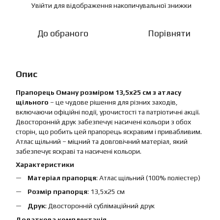
Увійти
для відображення накопичувальної знижки
%
До обраного
Порівняти
Опис
Прапорець Оману розміром 13,5х25 см з атласу
щільного
– це чудове рішення для різних заходів,
включаючи офіційні події, урочистості та патріотичні акції.
Двосторонній друк забезпечує насичені кольори з обох
сторін, що робить цей прапорець яскравим і привабливим.
Атлас щільний – міцний та довговічний матеріал, який
забезпечує яскраві та насичені кольори.
Характеристики
Матеріал прапорця
: Атлас щільний (100% поліестер)
Розмір прапорця
: 13,5х25 см
Друк
: Двосторонній сублімаційний друк
Додаткова комплектація