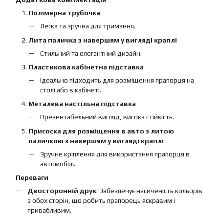
Полімерна трубочка
Легка та зручна для тримання.
Лита паличка з навершям у вигляді краплі
Стильний та елегантний дизайн.
Пластикова кабінетна підставка
Ідеально підходить для розміщення прапорця на
столі або в кабінеті.
Металева настільна підставка
Презентабельний вигляд, висока стійкість.
Присоска для розміщення в авто з литою
паличкою з навершям у вигляді краплі
Зручне кріплення для використання прапорця в
автомобілі.
Переваги
Двосторонній друк
: Забезпечує насиченість кольорів
з обох сторін, що робить прапорець яскравим і
привабливим.