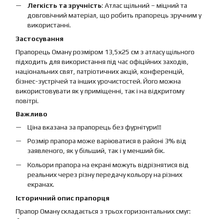
Легкість та зручність
: Атлас щільний – міцний та
довговічний матеріал, що робить прапорець зручним у
використанні.
Застосування
Прапорець Оману розміром 13,5х25 см з атласу щільного
підходить для використання під час офіційних заходів,
національних свят, патріотичних акцій, конференцій,
бізнес-зустрічей та інших урочистостей. Його можна
використовувати як у приміщенні, так і на відкритому
повітрі.
Важливо
Ціна вказана за прапорець без фурнітури!!!
Розмір прапора може варіюватися в районі 3% від
заявленого, як у більший, так і у менший бік.
Кольори прапора на екрані можуть відрізнятися від
реальних через різну передачу кольору на різних
екранах.
Історичний опис прапорця
Прапор Оману складається з трьох горизонтальних смуг: