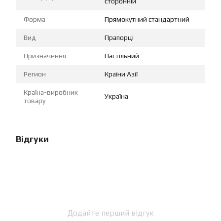
сторонній
Форма
Прямокутний стандартний
Вид
Прапорці
Призначення
Настільний
Регион
Країни Азії
Країна-виробник
Україна
товару
Відгуки
Додайте перший відгук