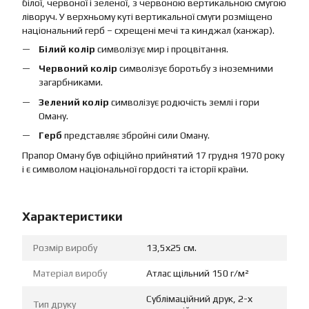
білої, червоної і зеленої, з червоною вертикальною смугою
ліворуч. У верхньому куті вертикальної смуги розміщено
національний герб – схрещені мечі та кинджал (ханжар).
Білий колір
символізує мир і процвітання.
Червоний колір
символізує боротьбу з іноземними
загарбниками.
Зелений колір
символізує родючість землі і гори
Оману.
Герб
представляє збройні сили Оману.
Прапор Оману був офіційно прийнятий 17 грудня 1970 року
і є символом національної гордості та історії країни.
Характеристики
Розмір виробу
13,5х25 см.
Матеріал виробу
Атлас щільний 150 г/м²
Сублімаційний друк, 2-х
Тип друку