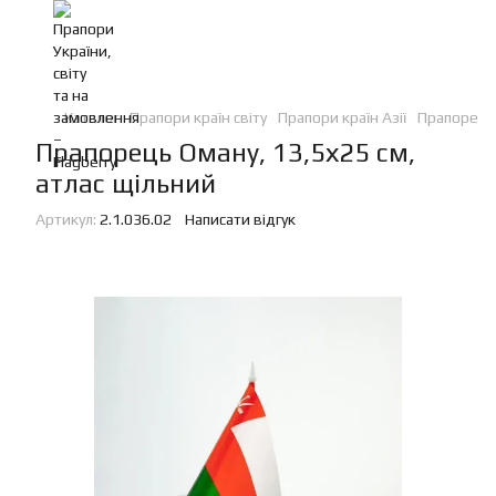
Каталог
Прапори країн світу
Прапори країн Азії
Прапорець 
Прапорець Оману, 13,5х25 см,
атлас щільний
Артикул:
2.1.036.02
Написати відгук