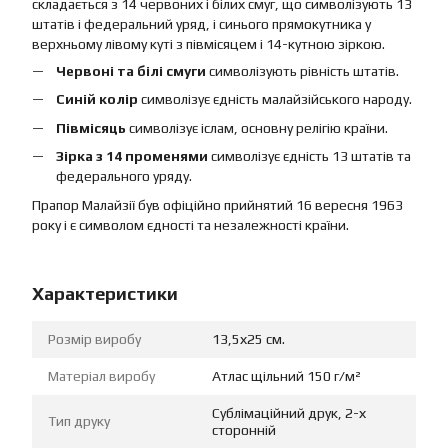
складається з 14 червоних і білих смуг, що символізують 13
штатів і федеральний уряд, і синього прямокутника у
верхньому лівому куті з півмісяцем і 14-кутною зіркою.
Червоні та білі смуги
символізують рівність штатів.
Синій колір
символізує єдність малайзійського народу.
Півмісяць
символізує іслам, основну релігію країни.
Зірка з 14 променями
символізує єдність 13 штатів та
федерального уряду.
Прапор Малайзії був офіційно прийнятий 16 вересня 1963
року і є символом єдності та незалежності країни.
Характеристики
Розмір виробу
13,5х25 см.
Матеріал виробу
Атлас щільний 150 г/м²
Сублімаційний друк, 2-х
Тип друку
сторонній