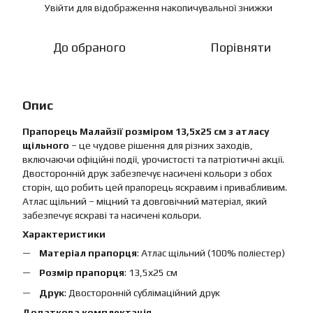
Увійти
для відображення накопичувальної знижки
%
До обраного
Порівняти
Опис
Прапорець Малайзії розміром 13,5х25 см з атласу
щільного
– це чудове рішення для різних заходів,
включаючи офіційні події, урочистості та патріотичні акції.
Двосторонній друк забезпечує насичені кольори з обох
сторін, що робить цей прапорець яскравим і привабливим.
Атлас щільний – міцний та довговічний матеріал, який
забезпечує яскраві та насичені кольори.
Характеристики
Матеріал прапорця
: Атлас щільний (100% поліестер)
Розмір прапорця
: 13,5х25 см
Друк
: Двосторонній сублімаційний друк
Додаткова комплектація