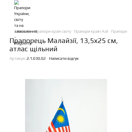
Каталог
Прапори країн світу
Прапори країн Азії
Прапорець 
Прапорець Малайзії, 13,5х25 см,
атлас щільний
Артикул:
2.1.030.02
Написати відгук