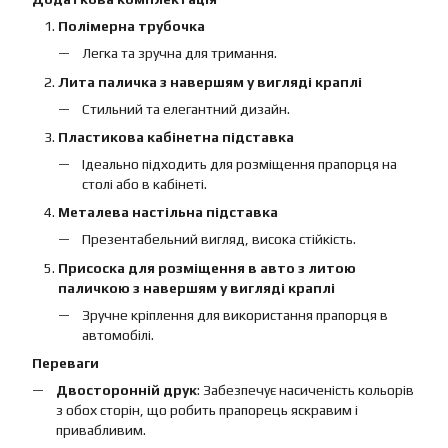
Полімерна трубочка
Легка та зручна для тримання.
Лита паличка з навершям у вигляді краплі
Стильний та елегантний дизайн.
Пластикова кабінетна підставка
Ідеально підходить для розміщення прапорця на
столі або в кабінеті.
Металева настільна підставка
Презентабельний вигляд, висока стійкість.
Присоска для розміщення в авто з литою
паличкою з навершям у вигляді краплі
Зручне кріплення для використання прапорця в
автомобілі.
Переваги
Двосторонній друк
: Забезпечує насиченість кольорів
з обох сторін, що робить прапорець яскравим і
привабливим.