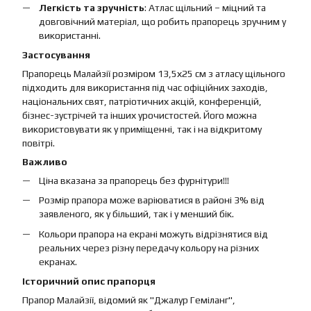
Легкість та зручність
: Атлас щільний – міцний та
довговічний матеріал, що робить прапорець зручним у
використанні.
Застосування
Прапорець Малайзії розміром 13,5х25 см з атласу щільного
підходить для використання під час офіційних заходів,
національних свят, патріотичних акцій, конференцій,
бізнес-зустрічей та інших урочистостей. Його можна
використовувати як у приміщенні, так і на відкритому
повітрі.
Важливо
Ціна вказана за прапорець без фурнітури!!!
Розмір прапора може варіюватися в районі 3% від
заявленого, як у більший, так і у менший бік.
Кольори прапора на екрані можуть відрізнятися від
реальних через різну передачу кольору на різних
екранах.
Історичний опис прапорця
Прапор Малайзії, відомий як "Джалур Геміланг",