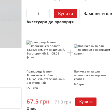
Купити
Замовити шв
Аксесуари до прапорця
Прапорець Івано-
Паличка лита для
Франківської області,
прапорця з навершям
13,5х25 см, атлас щільний,
крапля
2-х сторонній
6.0 грн
65.0 грн
67.5 грн
71.0 грн
Купити
Опис