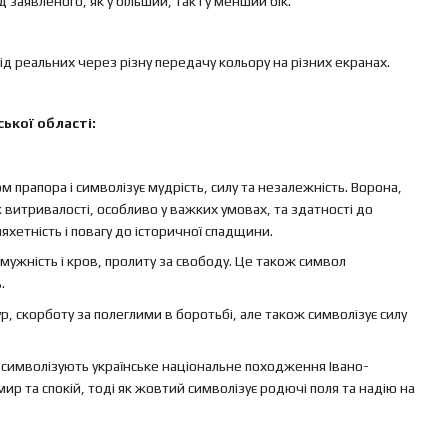
заявленого, як у більший, так і у менший бік.
ід реальних через різну передачу кольору на різних екранах.
ької області:
 прапора і символізує мудрість, силу та незалежність. Ворона,
к витривалості, особливо у важких умовах, та здатності до
хетність і повагу до історичної спадщини.
 мужність і кров, пролиту за свободу. Це також символ
.
, скорботу за полеглими в боротьбі, але також символізує силу
а символізують українське національне походження Івано-
мир та спокій, тоді як жовтий символізує родючі поля та надію на