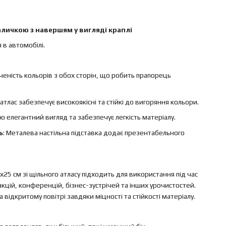
личкою з навершям у вигляді краплі
 в автомобілі.
ченість кольорів з обох сторін, що робить прапорець
 атлас забезпечує високоякісні та стійкі до вигоряння кольори.
ю елегантний вигляд та забезпечує легкість матеріалу.
ь
: Металева настільна підставка додає презентабельного
25 см зі щільного атласу підходить для використання під час
акцій, конференцій, бізнес-зустрічей та інших урочистостей.
 відкритому повітрі завдяки міцності та стійкості матеріалу.