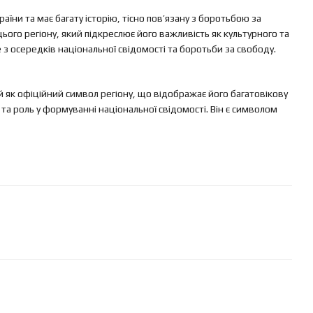
їни та має багату історію, тісно пов’язану з боротьбою за
ього регіону, який підкреслює його важливість як культурного та
з осередків національної свідомості та боротьби за свободу.
 як офіційний символ регіону, що відображає його багатовікову
 та роль у формуванні національної свідомості. Він є символом