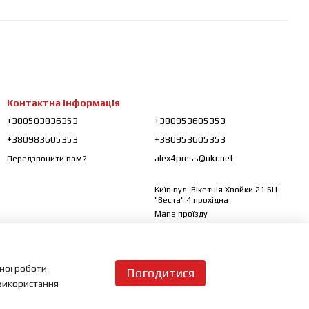
Контактна інформація
+380503836353
+380953605353
+380983605353
+380953605353
alex4press@ukr.net
Передзвонити вам?
Київ вул. Вікетнія Хвойки 21 БЦ
"Веста" 4 прохідна
Мапа проїзду
ьної роботи
Погодитися
 використання