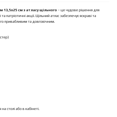
 13,5х25 см з атласу щільного
– це чудове рішення для
 та патріотичні акції. Щільний атлас забезпечує яскраві та
ого привабливим та довговічним.
естер)
а столі або в кабінеті.