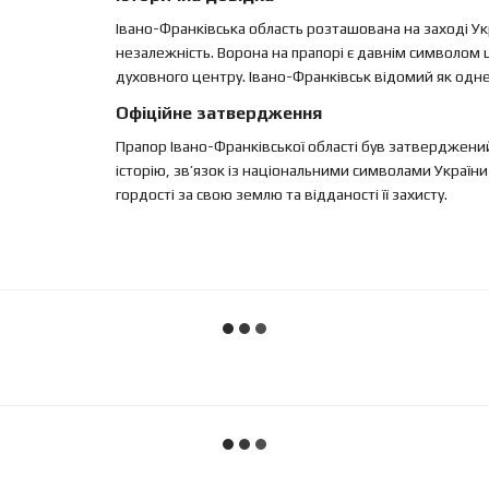
Івано-Франківська область розташована на заході Укра
незалежність. Ворона на прапорі є давнім символом ц
духовного центру. Івано-Франківськ відомий як одне 
Офіційне затвердження
Прапор Івано-Франківської області був затверджений
історію, зв’язок із національними символами України
гордості за свою землю та відданості її захисту.