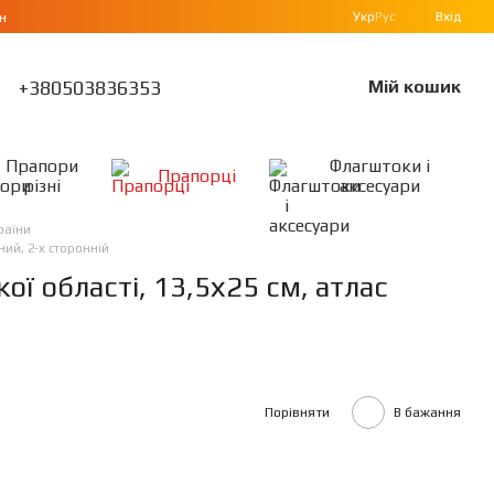
Укр
Рус
Вхід
н
+380503836353
Мій кошик
Прапори
Флагштоки і
Прапорці
різні
аксесуари
раїни
ний, 2-х сторонній
ї області, 13,5х25 см, атлас
Порівняти
В бажання