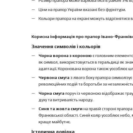
Розмір прапора може варіюватися в районі 3% від 
Ціни на прапор України вказані без фурнітури.
Кольори прапора на екрані можуть відрізнятися в
Корисна інформація про прапор Івано-Франківс
Значення символів і кольорів
Чорна ворона з короною
є головним елементом
як символ, використовується в геральдиці як зна
адаптації. Коронована ворона також уособлює шля
Червона смуга
з лівого боку прапора символізує
революційних подій та боротьби за незалежність
Чорна смуга
поруч із червоною відображає траур
духу та витривалість народу.
Синя та жовта смуги
на правій стороні прапор
Франківської області. Синій колір уособлює небо, 
краще майбутнє.
Історична довідка