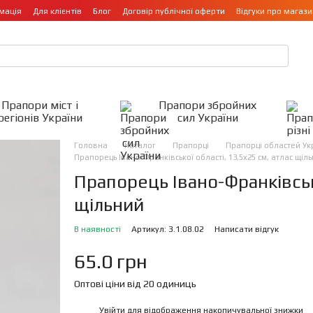
мація
Для клієнтів
Блог
Договір публічної оферти
Відгуки про магази
Прапори міст і
Прапори збройних
регіонів України
сил України
Головна
Каталог
Прапорці
Прапорці областей Ук
Прапорець Івано-Франківської області, 13,5х25 см, атлас щіль
Прапорець Івано-Франківсько
щільний
В наявності
Артикул: 3.1.08.02
Написати відгук
65.0 грн
Оптові ціни від 20 одиниць
Увійти
для відображення накопичувальної знижки
%