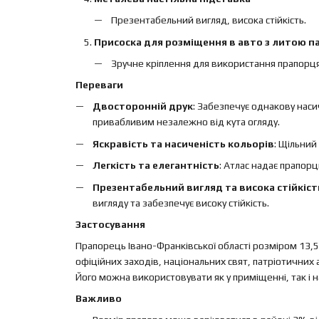
Презентабельний вигляд, висока стійкість.
Присоска для розміщення в авто з литою па
Зручне кріплення для використання прапорця
Переваги
Двосторонній друк
: Забезпечує однакову наси
привабливим незалежно від кута огляду.
Яскравість та насиченість кольорів
: Щільний
Легкість та елегантність
: Атлас надає прапорц
Презентабельний вигляд та висока стійкіст
вигляду та забезпечує високу стійкість.
Застосування
Прапорець Івано-Франківської області розміром 13,5х
офіційних заходів, національних свят, патріотичних 
Його можна використовувати як у приміщенні, так і на
Важливо