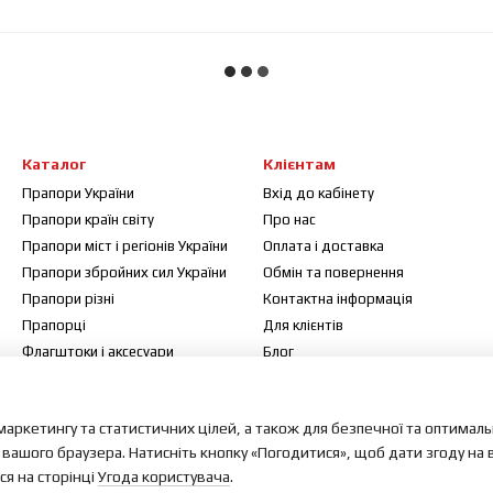
Каталог
Клієнтам
Прапори України
Вхід до кабінету
Прапори країн світу
Про нас
Прапори міст і регіонів України
Оплата і доставка
Прапори збройних сил України
Обмін та повернення
Прапори різні
Контактна інформація
Прапорці
Для клієнтів
Флагштоки і аксесуари
Блог
Договір публічної оферти
Відгуки про магазин
маркетингу та статистичних цілей, а також для безпечної та оптимал
Мапа сайту
 вашого браузера. Натисніть кнопку «Погодитися», щоб дати згоду на
я на сторінці
Угода користувача
.