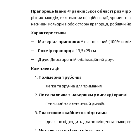
Прапорець Івано-Франківської області розміром
різних заходів, включаючи офіційні події, урочистості
насичені кольори з обох сторін прапорця, роблячи й
Характеристики
Матеріал прапорця
: Атлас щільний (100% полі
Розмір прапорця
: 13,5х25 см
Друк
: Двосторонній сублімаційний друк
Комплектація
Полімерна трубочка
Легка та зручна для тримання.
Лита паличка з навершям у вигляді краплі
Стильний та елегантний дизайн.
Пластикова кабінетна підставка
Ідеально підходить для розміщення прапорця н
Металева настільна підставка