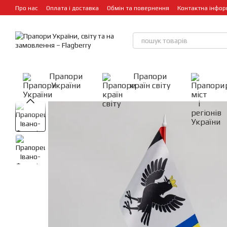
Перейти до основного контенту
Про нас
Оплата і доставка
Обмін та повернення
Контактна інфор
Прапори
Прапори
України
країн світу