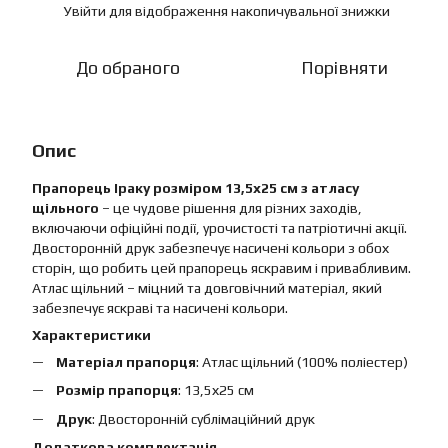
Увійти
для відображення накопичувальної знижки
%
До обраного
Порівняти
Опис
Прапорець Іраку розміром 13,5х25 см з атласу
щільного
– це чудове рішення для різних заходів,
включаючи офіційні події, урочистості та патріотичні акції.
Двосторонній друк забезпечує насичені кольори з обох
сторін, що робить цей прапорець яскравим і привабливим.
Атлас щільний – міцний та довговічний матеріал, який
забезпечує яскраві та насичені кольори.
Характеристики
Матеріал прапорця
: Атлас щільний (100% поліестер)
Розмір прапорця
: 13,5х25 см
Друк
: Двосторонній сублімаційний друк
Додаткова комплектація