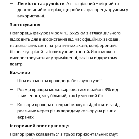
Легкість та зручність
: Атлас щільний – міцний та
довговічний матеріал, що робить прапорець зручним у
використанні.
Застосування
Прапорець Іраку розміром 13,5х25 см з атласу щільного
підходить для використання під час офіційних заходів,
національних свят, патріотичних акцій, конференцій,
бізнес-зустрічей та інших урочистостей. Його можна
використовувати як у приміщенні, так і на відкритому
повітрі.
Важливо
Ціна вказана за прапорець без фурнітури!!!
Розмір прапора може варіюватися в районі 3% від
заявленого, як у більший, так і у менший бік.
Кольори прапора на екрані можуть відрізнятися від
реальних через різну передачу кольору на різних
екранах.
Історичний опис прапорця
Прапор Іраку складається з трьох горизонтальних смуг: