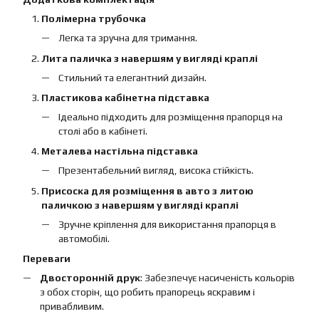
Полімерна трубочка
Легка та зручна для тримання.
Лита паличка з навершям у вигляді краплі
Стильний та елегантний дизайн.
Пластикова кабінетна підставка
Ідеально підходить для розміщення прапорця на
столі або в кабінеті.
Металева настільна підставка
Презентабельний вигляд, висока стійкість.
Присоска для розміщення в авто з литою
паличкою з навершям у вигляді краплі
Зручне кріплення для використання прапорця в
автомобілі.
Переваги
Двосторонній друк
: Забезпечує насиченість кольорів
з обох сторін, що робить прапорець яскравим і
привабливим.