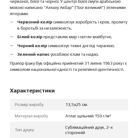
червоної, білої та чорної. У центрі білої смуги арабською
мовою написано "Аллаху Акбар" ("Бог великий") зеленими
літерами.
Червоний колір
символізує хоробрість і кров, пролиту
в боротьбі за незалежність.
Білий колір
представляє мир і світле майбутнє.
Чорний колір
символізує темні дні під тиранією.
Зелений напис
уособлює іслам та надію.
Прапор Іраку був офіційно прийнятий 31 липня 1963 року і є
символом національної єдності та релігійної ідентичності.
Характеристики
Розмір виробу
13,5х25 см.
Матеріал виробу
Атлас щільний 150 г/м²
Сублімаційний друк, 2-х
Тип друку
сторонній