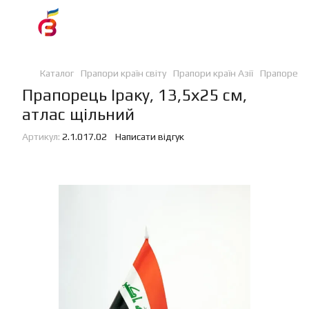
Каталог
Прапори країн світу
Прапори країн Азії
Прапорець 
Прапорець Іраку, 13,5х25 см,
атлас щільний
Артикул:
2.1.017.02
Написати відгук