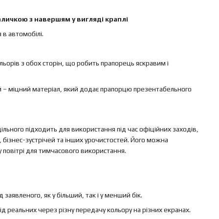
личкою з навершям у вигляді краплі
 в автомобілі.
ольорів з обох сторін, що робить прапорець яскравим і
ий – міцний матеріал, який додає прапорцю презентабельного
ільного підходить для використання під час офіційних заходів,
, бізнес-зустрічей та інших урочистостей. Його можна
у повітрі для тимчасового використання.
заявленого, як у більший, так і у менший бік.
ід реальних через різну передачу кольору на різних екранах.