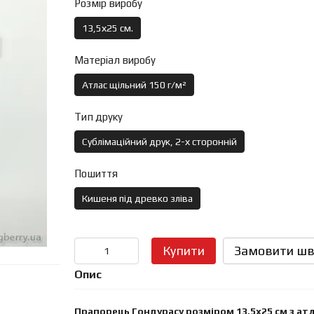
Розмір виробу
13,5х25 см.
Матеріал виробу
Атлас щільний 150 г/м²
Тип друку
Сублімаційний друк, 2-х сторонній
Пошиття
Кишеня під древко зліва
Купити
Замовити шв
Опис
Прапорець Гондурасу розміром 13,5х25 см з ат