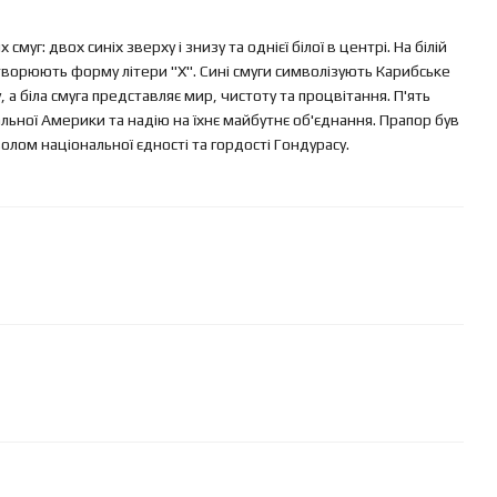
уг: двох синіх зверху і знизу та однієї білої в центрі. На білій
 утворюють форму літери "X". Сині смуги символізують Карибське
а біла смуга представляє мир, чистоту та процвітання. П'ять
льної Америки та надію на їхнє майбутнє об'єднання. Прапор був
лом національної єдності та гордості Гондурасу.