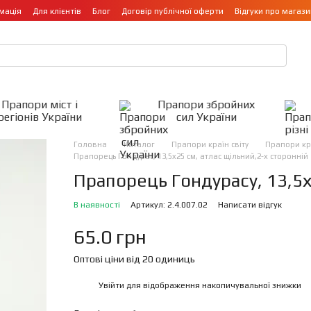
мація
Для клієнтів
Блог
Договір публічної оферти
Відгуки про магази
Прапори міст і
Прапори збройних
регіонів України
сил України
Головна
Каталог
Прапори країн світу
Прапори кр
Прапорець Гондурас, 13,5х25 см, атлас щільний,2-х сторонній
Прапорець Гондурасу, 13,5х
В наявності
Артикул: 2.4.007.02
Написати відгук
65.0 грн
Оптові ціни від 20 одиниць
Увійти
для відображення накопичувальної знижки
%