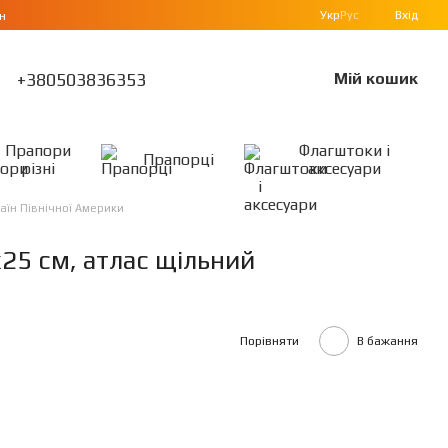
Укр
Рус
Вхід
н
+380503836353
Мій кошик
Прапори
Флагштоки і
Прапорці
різні
аксесуари
аїн Північної Америки
25 см, атлас щільний
Порівняти
В бажання