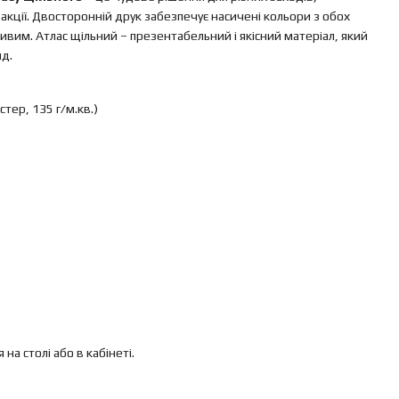
 акції. Двосторонній друк забезпечує насичені кольори з обох
ивим. Атлас щільний – презентабельний і якісний матеріал, який
д.
стер, 135 г/м.кв.)
а столі або в кабінеті.