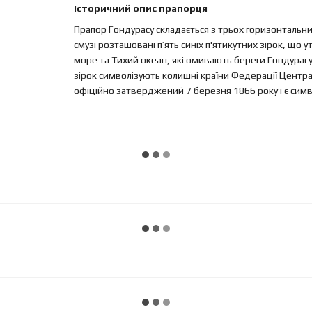
Історичний опис прапорця
Прапор Гондурасу складається з трьох горизонтальних см
смузі розташовані п’ять синіх п'ятикутних зірок, що
море та Тихий океан, які омивають береги Гондурасу, 
зірок символізують колишні країни Федерації Центра
офіційно затверджений 7 березня 1866 року і є симво