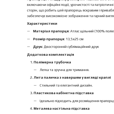
включаючи офіційні події, урочистості та патріотичні
сторін, що робить цей прапорець яскравим і привабл
забезпечує високоякісне зображення та гарний вигля
Характеристики
Матеріал прапорця
: Атлас щільний (100% поліе
Розмір прапорця
: 13,5х25 см
Друк
: Двосторонній сублімаційний друк
Додаткова комплектація
Полімерна трубочка
Легка та зручна для тримання.
Лита паличка з навершям у вигляді краплі
Стильний та елегантний дизайн.
Пластикова кабінетна підставка
Ідеально підходить для розміщення прапорця н
Металева настільна підставка