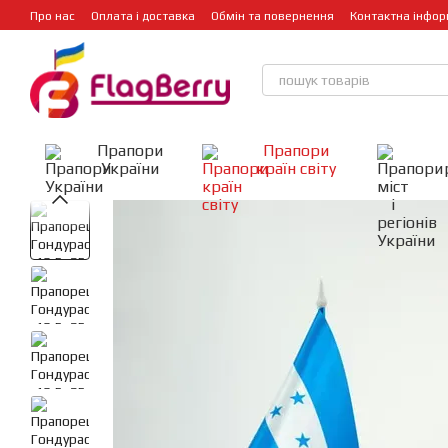
Перейти до основного контенту
Про нас
Оплата і доставка
Обмін та повернення
Контактна інфор
Прапори
Прапори
України
країн світу