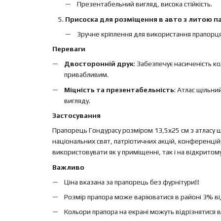
Презентабельний вигляд, висока стійкість.
Присоска для розміщення в авто з литою па
Зручне кріплення для використання прапорця
Переваги
Двосторонній друк
: Забезпечує насиченість к
привабливим.
Міцність та презентабельність
: Атлас щільн
вигляду.
Застосування
Прапорець Гондурасу розміром 13,5х25 см з атласу щ
національних свят, патріотичних акцій, конференцій
використовувати як у приміщенні, так і на відкритом
Важливо
Ціна вказана за прапорець без фурнітури!!!
Розмір прапора може варіюватися в районі 3% від 
Кольори прапора на екрані можуть відрізнятися в