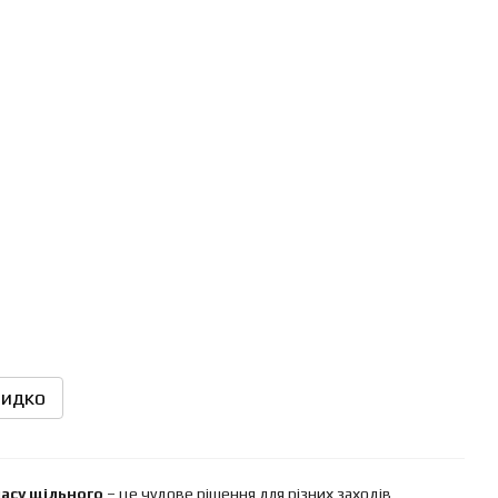
идко
ласу щільного
– це чудове рішення для різних заходів,