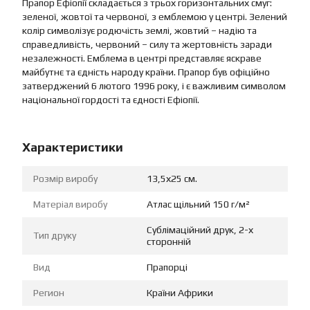
Прапор Ефіопії складається з трьох горизонтальних смуг:
зеленої, жовтої та червоної, з емблемою у центрі. Зелений
колір символізує родючість землі, жовтий – надію та
справедливість, червоний – силу та жертовність заради
незалежності. Емблема в центрі представляє яскраве
майбутнє та єдність народу країни. Прапор був офіційно
затверджений 6 лютого 1996 року, і є важливим символом
національної гордості та єдності Ефіопії.
Характеристики
Розмір виробу
13,5х25 см.
Матеріал виробу
Атлас щільний 150 г/м²
Сублімаційний друк, 2-х
Тип друку
сторонній
Вид
Прапорці
Регион
Країни Африки