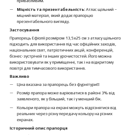
привабливим.
Міцність та презентабельність
: Атлас щільний –
міцний матеріал, який додає прапорцю
презентабельного вигляду.
Застосування
Прапорець Ефіопії розміром 13,5х25 см з атласу щільного
підходить для використання під час офіційних заходів,
національних свят, патріотичних акцій, конференцій,
бізнес-зустрічей та інших урочистостей. Його можна
використовувати як у приміщенні, так і на відкритому
повітрі для тимчасового використання.
Важливо
Ціна вказана за прапорець без фурнітури!!!
Розмір прапора може варіюватися в районі 3% від
заявленого, як у більший, так і у менший бік.
Кольори прапора на екрані можуть відрізнятися від
реальних через різну передачу кольору на різних
екранах.
Історичний опис прапорця