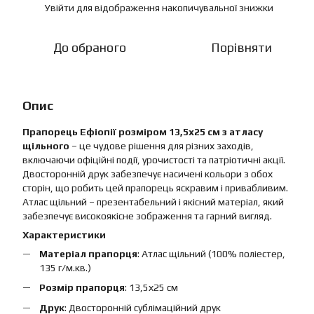
Увійти
для відображення накопичувальної знижки
%
До обраного
Порівняти
Опис
Прапорець Ефіопії розміром 13,5х25 см з атласу
щільного
– це чудове рішення для різних заходів,
включаючи офіційні події, урочистості та патріотичні акції.
Двосторонній друк забезпечує насичені кольори з обох
сторін, що робить цей прапорець яскравим і привабливим.
Атлас щільний – презентабельний і якісний матеріал, який
забезпечує високоякісне зображення та гарний вигляд.
Характеристики
Матеріал прапорця
: Атлас щільний (100% поліестер,
135 г/м.кв.)
Розмір прапорця
: 13,5х25 см
Друк
: Двосторонній сублімаційний друк