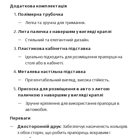
Додаткова комплектація
Полімерна трубочка
Легка та зручна для тримання.
Лита паличка з навершям у вигляді краплі
Стильний та елегантний дизайн.
Пластикова кабінетна підставка
Ідеально підходить для розміщення прапорця на
столі або в кабінеті.
Металева настільна підставка
Презентабельний вигляд, висока стійкість.
Присоска для розміщення в авто з литою
паличкою з навершям у вигляді краплі
Зручне кріплення для використання прапорця в
автомобілі.
Переваги
Двосторонній друк
: Забезпечує насиченість кольорів
з обох сторін, що робить прапорець яскравим і