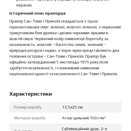
екранах.
Історичний опис прапорця
Прапор Сан-Томе і Принсіпі складається з трьох
горизонтальних смуг: зеленої, жовтої і зеленої, з червоним
трикутником біля древка і двома чорними зірками в
жовтій смузі. Червоний колір символізує боротьбу за
незалежність, жовтий – багатство землі, зелений –
природні ресурси і надію, а чорні зірки представляють два
головних острови – Сан-Томе і Принсіпі. Прапор був
офіційно затверджений 5 листопада 1975 року після
здобуття незалежності, і є важливим символом
національної єдності та незалежності Сан-Томе і Принсіпі.
Характеристики
Розмір виробу
13,5х25 см.
Матеріал виробу
Атлас щільний 150 г/м²
Сублімаційний друк, 2-х