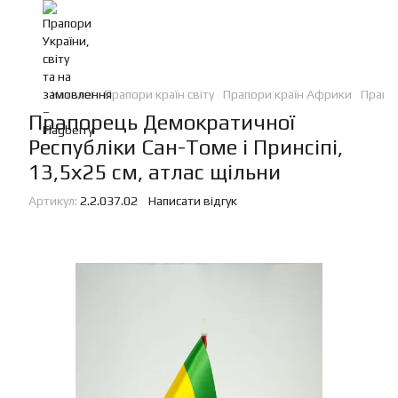
Каталог
Прапори країн світу
Прапори країн Африки
Прапор
Прапорець Демократичної
Республіки Сан-Томе і Принсіпі,
13,5х25 см, атлас щільни
Артикул:
2.2.037.02
Написати відгук