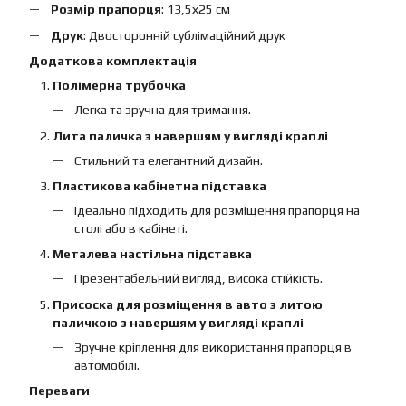
Розмір прапорця
: 13,5х25 см
Друк
: Двосторонній сублімаційний друк
Додаткова комплектація
Полімерна трубочка
Легка та зручна для тримання.
Лита паличка з навершям у вигляді краплі
Стильний та елегантний дизайн.
Пластикова кабінетна підставка
Ідеально підходить для розміщення прапорця на
столі або в кабінеті.
Металева настільна підставка
Презентабельний вигляд, висока стійкість.
Присоска для розміщення в авто з литою
паличкою з навершям у вигляді краплі
Зручне кріплення для використання прапорця в
автомобілі.
Переваги