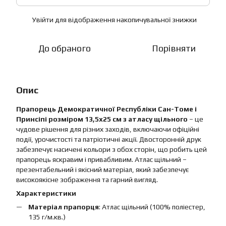
Увійти
для відображення накопичувальної знижки
%
До обраного
Порівняти
Опис
Прапорець Демократичної Республіки Сан-Томе і
Принсіпі розміром 13,5х25 см з атласу щільного
– це
чудове рішення для різних заходів, включаючи офіційні
події, урочистості та патріотичні акції. Двосторонній друк
забезпечує насичені кольори з обох сторін, що робить цей
прапорець яскравим і привабливим. Атлас щільний –
презентабельний і якісний матеріал, який забезпечує
високоякісне зображення та гарний вигляд.
Характеристики
Матеріал прапорця
: Атлас щільний (100% поліестер,
135 г/м.кв.)