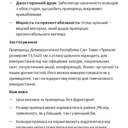
Двосторонній друк
: Забезпечує насиченість кольорів
з обох сторін, що робить прапорець яскравим і
привабливим.
Міцність та презентабельність
: Атлас щільний –
міцний матеріал, який додає прапорцю
презентабельного вигляду.
Застосування
Прапорець Демократичної Республіки Сан-Томе і Принсіпі
розміром 13,5х25 см з атласу щільного підходить для
використання під час офіційних заходів, національних
свят, патріотичних акцій, конференцій, бізнес-зустрічей та
інших урочистостей. Його можна використовувати як у
приміщенні, так і на відкритому повітрі для тимчасового
використання.
Важливо
Ціна вказана за прапорець без фурнітури!!!
Розмір прапора може варіюватися в районі 3% від
заявленого, як у більший, так і у менший бік.
Кольори прапора на екрані можуть відрізнятися від
реальних через різну передачу кольору на різних