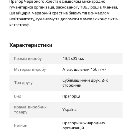
Прапор Червоного Хреста є символом міжнародної
гуманітарної організації, заснованої у 1863 році в Женеві,
Швейцарія. Червоний хрест на білому тлі є символом
нейтралітету, гуманізму та допомоги в умовах конфліктів і
катастроф.
Характеристики
Розмір виробу
13,5х25 см.
Матеріал виробу
Атлас щільний 150 г/м²
Сублімаційний друк, 2-х
Тип друку
сторонній
Вид
Прапорці
Країна-виробник
Україна
товару
Прапори міжнародних
Регион
організацій