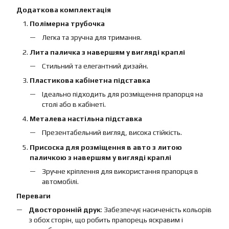
Додаткова комплектація
Полімерна трубочка
Легка та зручна для тримання.
Лита паличка з навершям у вигляді краплі
Стильний та елегантний дизайн.
Пластикова кабінетна підставка
Ідеально підходить для розміщення прапорця на
столі або в кабінеті.
Металева настільна підставка
Презентабельний вигляд, висока стійкість.
Присоска для розміщення в авто з литою
паличкою з навершям у вигляді краплі
Зручне кріплення для використання прапорця в
автомобілі.
Переваги
Двосторонній друк
: Забезпечує насиченість кольорів
з обох сторін, що робить прапорець яскравим і