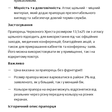
привабливим.
Міцність та довговічність
: Атлас щільний – міцний
матеріал, який додає прапорцю презентабельного
вигляду та забезпечує довгий термін служби.
Застосування
Прапорець Червоного Хреста розміром 13,5х25 см з атласу
щільного підходить для використання під час офіційних
заходів, медичних конференцій, благодійних акцій, а
також для прикрашання кабінетів та конференц-залів.
Його можна використовувати як у приміщенні, так і на
відкритому повітрі.
Важливо
Ціна вказана за прапорець без фурнітури!!!
Розмір прапора може варіюватися в районі 3% від
заявленого, як у більший, так і у менший бік.
Кольори прапора на екрані можуть відрізнятися від
реальних через різну передачу кольору на різних
екранах.
Історичний опис прапорця