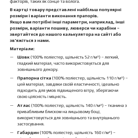
факторів, таких як сонце та волога.
В картці товару представлені найбільш популярні
розміри і варіанти виконання прапорів.
Якщо вам потрібні інші параметри, наприклад, інші
розміри, варіанти пошиву, люверси чи карабіни –
звертайтеся до нашого калькулятора на сайті або
зв'яжіться з нами.
Матеріали:
Шовк
(100% поліестер, щільність 52 г/м²) – легкий,
гладкий матеріал, часто використовується для
зовнішнього декору.
Прапорна сітка
(100% поліестер, щільність 110 г/м²) –
цей матеріал, завдяки своїй еластичності, ідеально
підходить для умов підвищеного вітру, зберігаючи
свою цілісність і міцність.
Атлас
(100% поліестер, щільність 140 г/м²) – тканина з
привабливим блиском на лицьовому боці,
використовується для зовнішнього та внутрішнього
застосування.
Габардин
(100% поліестер, щільність 160 г/м²) –