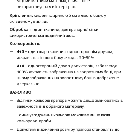
міцний матовий матеріал, найчастіше
використовується в інтер’єрах.
Кріплення:
кишеня шириною 5 см з лівого боку, у
складеному вигляді.
Обробка:
підгин тканини, для прапорної сітки
використовується подвійний шов.
Кольоровість:
4+0
– один шар тканини з одностороннім друком,
яскравість з іншого боку складає 50-90%.
4+4
– односторонній друк з двох сторін, забезпечує
100% яскравість зображення на зворотному боці, при
цьому зображення на зворотному боці відображене
дзеркально.
ВАЖЛИВО:
Відтінки кольорів прапора можуть дещо змінюватись в
залежності від обраного матеріалу.
Точне узгодження кольорів можливе лише після
кольорової проби.
Допустимі відхилення розміру прапора становлять до