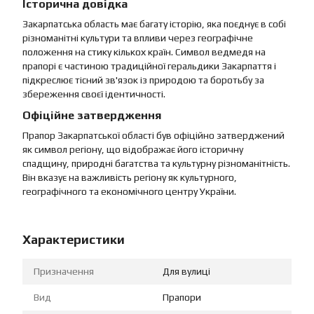
Історична довідка
Закарпатська область має багату історію, яка поєднує в собі
різноманітні культури та впливи через географічне
положення на стику кількох країн. Символ ведмедя на
прапорі є частиною традиційної геральдики Закарпаття і
підкреслює тісний зв'язок із природою та боротьбу за
збереження своєї ідентичності.
Офіційне затвердження
Прапор Закарпатської області був офіційно затверджений
як символ регіону, що відображає його історичну
спадщину, природні багатства та культурну різноманітність.
Він вказує на важливість регіону як культурного,
географічного та економічного центру України.
Характеристики
Призначення
Для вулиці
Вид
Прапори