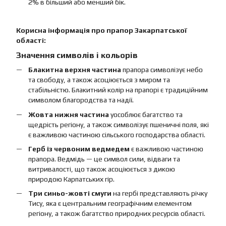
2% в більший або менший бік.
Корисна інформація про прапор Закарпатської
області:
Значення символів і кольорів
Блакитна верхня частина
прапора символізує небо
та свободу, а також асоціюється з миром та
стабільністю. Блакитний колір на прапорі є традиційним
символом благородства та надії.
Жовта нижня частина
уособлює багатство та
щедрість регіону, а також символізує пшеничні поля, які
є важливою частиною сільського господарства області.
Герб із червоним ведмедем
є важливою частиною
прапора. Ведмідь — це символ сили, відваги та
витривалості, що також асоціюється з дикою
природою Карпатських гір.
Три синьо-жовті смуги
на гербі представляють річку
Тису, яка є центральним географічним елементом
регіону, а також багатство природних ресурсів області.