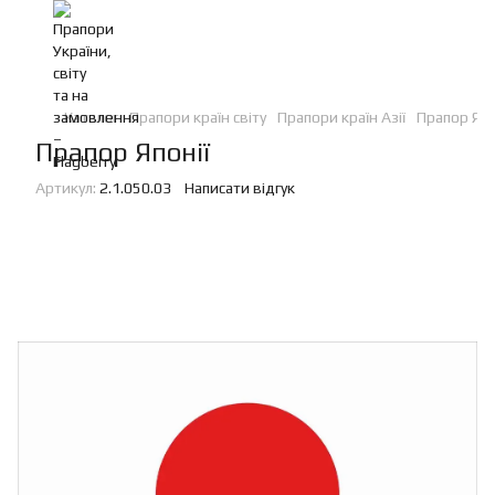
Каталог
Прапори країн світу
Прапори країн Азії
Прапор Япо
Прапор Японії
Артикул:
2.1.050.03
Написати відгук