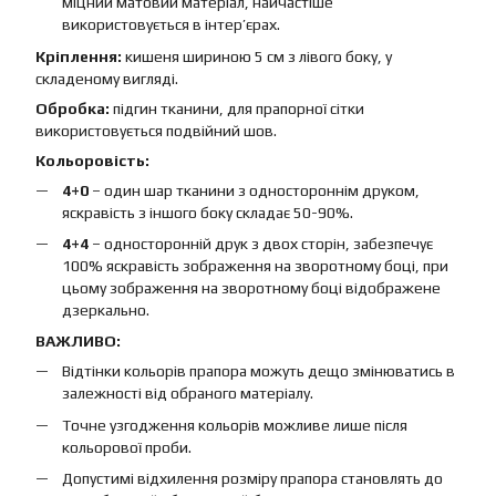
міцний матовий матеріал, найчастіше
використовується в інтер’єрах.
Кріплення:
кишеня шириною 5 см з лівого боку, у
складеному вигляді.
Обробка:
підгин тканини, для прапорної сітки
використовується подвійний шов.
Кольоровість:
4+0
– один шар тканини з одностороннім друком,
яскравість з іншого боку складає 50-90%.
4+4
– односторонній друк з двох сторін, забезпечує
100% яскравість зображення на зворотному боці, при
цьому зображення на зворотному боці відображене
дзеркально.
ВАЖЛИВО:
Відтінки кольорів прапора можуть дещо змінюватись в
залежності від обраного матеріалу.
Точне узгодження кольорів можливе лише після
кольорової проби.
Допустимі відхилення розміру прапора становлять до