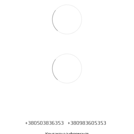
+380503836353
+380983605353
Контактна інформація