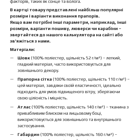
факторів, таких як сонце та волога.
В картці товару представлені найбільш популярні
розміри і варіанти виконання прапорів.
Якщо вам потрібні інші параметри, наприклад, інші
розміри, варіанти пошиву, люверси чи карабіни –
звертайтеся до нашого калькулятора на сайті або
зв'яжіться з нами.
Матеріали:
Шовк
(100% поліестер, щільність 52 г/м²) – легкий,
гладкий матеріал, часто використовується для
зовнішнього декору.
Прапорна сітка
(100% поліестер, щільність 110 г/м²) –
цей матеріал, завдяки своїй еластичності, ідеально
підходить для умов підвищеного вітру, зберігаючи
свою цілісність і міцність.
Атлас
(100% поліестер, щільність 140 г/м²) – тканина з
привабливим блиском на лицьовому боці,
використовується для зовнішнього та внутрішнього
застосування.
Габардин
(100% поліестер, щільність 160 г/м²) –