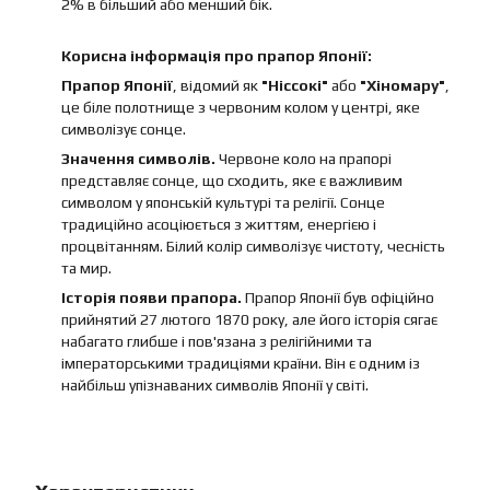
2% в більший або менший бік.
Корисна інформація про прапор Японії:
Прапор Японії
, відомий як
"Ніссокі"
або
"Хіномару"
,
це біле полотнище з червоним колом у центрі, яке
символізує сонце.
Значення символів.
Червоне коло на прапорі
представляє сонце, що сходить, яке є важливим
символом у японській культурі та релігії. Сонце
традиційно асоціюється з життям, енергією і
процвітанням. Білий колір символізує чистоту, чесність
та мир.
Історія появи прапора.
Прапор Японії був офіційно
прийнятий 27 лютого 1870 року, але його історія сягає
набагато глибше і пов'язана з релігійними та
імператорськими традиціями країни. Він є одним із
найбільш упізнаваних символів Японії у світі.