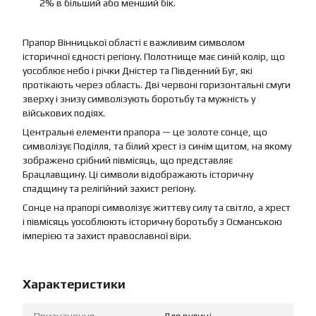
2% в більший або менший бік.
Прапор Вінницької області є важливим символом
історичної єдності регіону. Полотнище має синій колір, що
уособлює небо і річки Дністер та Південний Буг, які
протікають через область. Дві червоні горизонтальні смуги
зверху і знизу символізують боротьбу та мужність у
військових подіях.
Центральні елементи прапора — це золоте сонце, що
символізує Поділля, та білий хрест із синім щитом, на якому
зображено срібний півмісяць, що представляє
Брацлавщину. Ці символи відображають історичну
спадщину та релігійний захист регіону.
Сонце на прапорі символізує життєву силу та світло, а хрест
і півмісяць уособлюють історичну боротьбу з Османською
імперією та захист православної віри.
Характеристики
Призначення
Для вулиці