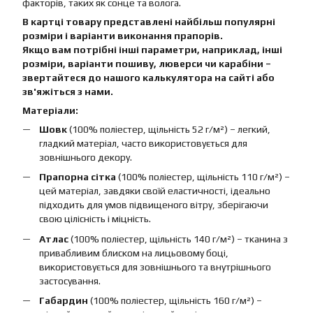
факторів, таких як сонце та волога.
В картці товару представлені найбільш популярні
розміри і варіанти виконання прапорів.
Якщо вам потрібні інші параметри, наприклад, інші
розміри, варіанти пошиву, люверси чи карабіни –
звертайтеся до нашого калькулятора на сайті або
зв'яжіться з нами.
Матеріали:
Шовк
(100% поліестер, щільність 52 г/м²) – легкий,
гладкий матеріал, часто використовується для
зовнішнього декору.
Прапорна сітка
(100% поліестер, щільність 110 г/м²) –
цей матеріал, завдяки своїй еластичності, ідеально
підходить для умов підвищеного вітру, зберігаючи
свою цілісність і міцність.
Атлас
(100% поліестер, щільність 140 г/м²) – тканина з
привабливим блиском на лицьовому боці,
використовується для зовнішнього та внутрішнього
застосування.
Габардин
(100% поліестер, щільність 160 г/м²) –