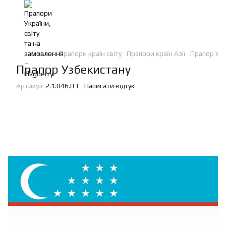
Каталог
Прапори країн світу
Прапори країн Азії
Прапор Узб
Прапор Узбекистану
Артикул:
2.1.046.03
Написати відгук