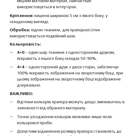
міцний матовий матеріал, найчастіше
використовується в інтер’єрах.
Кріплення:
кишеня шириною 5 см з лівого боку, у
складеному вигляді.
Обробка:
підгин тканини, для прапорної сітки
використовується подвійний шов.
Кольоровість:
4+0
– один шар тканини з одностороннім друком,
яскравість з іншого боку складає 50-90%.
4+4
– односторонній друк з двох сторін, забезпечує
100% яскравість зображення на зворотному боці, при
цьому зображення на зворотному боці відображене
дзеркально.
ВАЖЛИВО:
Відтінки кольорів прапора можуть дещо змінюватись в
залежності від обраного матеріалу.
Точне узгодження кольорів можливе лише після
кольорової проби.
Допустимі відхилення розміру прапора становлять до