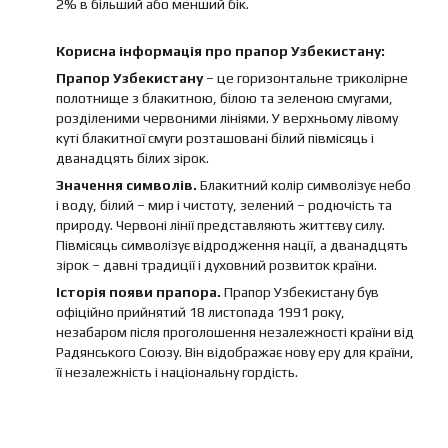
2% в більший або менший бік.
Корисна інформація про прапор Узбекистану:
Прапор Узбекистану
– це горизонтальне триколірне
полотнище з блакитною, білою та зеленою смугами,
розділеними червоними лініями. У верхньому лівому
куті блакитної смуги розташовані білий півмісяць і
дванадцять білих зірок.
Значення символів.
Блакитний колір символізує небо
і воду, білий – мир і чистоту, зелений – родючість та
природу. Червоні лінії представляють життєву силу.
Півмісяць символізує відродження нації, а дванадцять
зірок – давні традиції і духовний розвиток країни.
Історія появи прапора.
Прапор Узбекистану був
офіційно прийнятий 18 листопада 1991 року,
незабаром після проголошення незалежності країни від
Радянського Союзу. Він відображає нову еру для країни,
її незалежність і національну гордість.