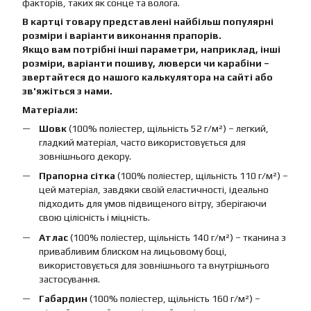
факторів, таких як сонце та волога.
В картці товару представлені найбільш популярні
розміри і варіанти виконання прапорів.
Якщо вам потрібні інші параметри, наприклад, інші
розміри, варіанти пошиву, люверси чи карабіни –
звертайтеся до нашого калькулятора на сайті або
зв'яжіться з нами.
Матеріали:
Шовк
(100% поліестер, щільність 52 г/м²) – легкий,
гладкий матеріал, часто використовується для
зовнішнього декору.
Прапорна сітка
(100% поліестер, щільність 110 г/м²) –
цей матеріал, завдяки своїй еластичності, ідеально
підходить для умов підвищеного вітру, зберігаючи
свою цілісність і міцність.
Атлас
(100% поліестер, щільність 140 г/м²) – тканина з
привабливим блиском на лицьовому боці,
використовується для зовнішнього та внутрішнього
застосування.
Габардин
(100% поліестер, щільність 160 г/м²) –