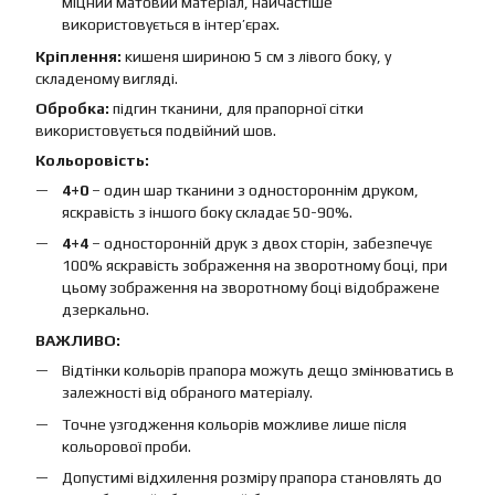
міцний матовий матеріал, найчастіше
використовується в інтер’єрах.
Кріплення:
кишеня шириною 5 см з лівого боку, у
складеному вигляді.
Обробка:
підгин тканини, для прапорної сітки
використовується подвійний шов.
Кольоровість:
4+0
– один шар тканини з одностороннім друком,
яскравість з іншого боку складає 50-90%.
4+4
– односторонній друк з двох сторін, забезпечує
100% яскравість зображення на зворотному боці, при
цьому зображення на зворотному боці відображене
дзеркально.
ВАЖЛИВО:
Відтінки кольорів прапора можуть дещо змінюватись в
залежності від обраного матеріалу.
Точне узгодження кольорів можливе лише після
кольорової проби.
Допустимі відхилення розміру прапора становлять до