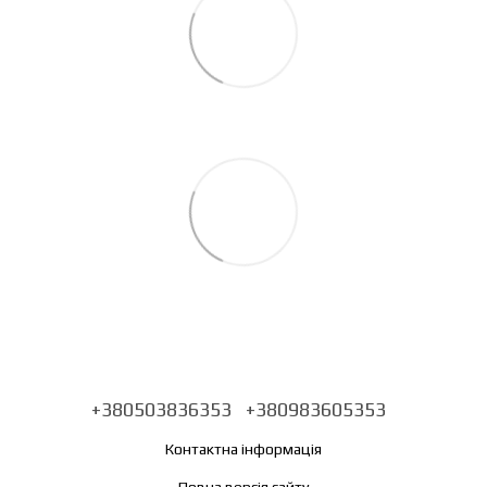
+380503836353
+380983605353
Контактна інформація