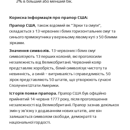
2% в більший або менший бік.
Корисна інформація про прапор США:
Прапор США
, також відомий як "Зірки та смуги",
складається з 13 червоних і білих горизонтальних смуг та
синього прямокутника у верхньому лівому куті з 50 білими
зірками.
Значення символів.
13 червоних і білих смуг
символізують 13 перших колоній, які проголосили
незалежність від Великобританії. Червоний колір
представляє хоробрість, білий символізує чистоту та
невинність, а синій – витривалість і справедливість. 50
зірок представляють 50 штатів, що утворюють сучасні
Сполучені Штати Америки.
Історія появи прапора.
Прапор США був офіційно
прийнятий 14 червня 1777 року, після проголошення
незалежності від Великобританії. Прапор зазнав декількох
змін у зв'язку з додаванням нових штатів, але він
залишається символом свободи, демократії та
національної гордості.