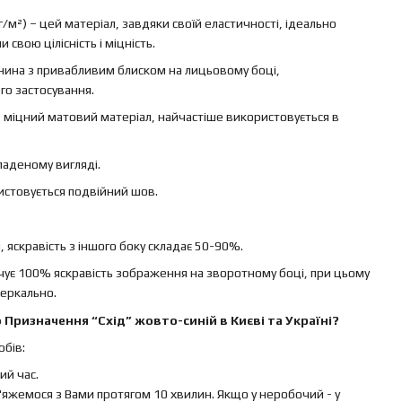
г/м²) – цей матеріал, завдяки своїй еластичності, ідеально
свою цілісність і міцність.
канина з привабливим блиском на лицьовому боці,
го застосування.
 – міцний матовий матеріал, найчастіше використовується в
ладеному вигляді.
ристовується подвійний шов.
яскравість з іншого боку складає 50-90%.
ечує 100% яскравість зображення на зворотному боці, при цьому
еркально.
Призначення “Схід” жовто-синій в Києві та Україні?
бів:
й час.
яжемося з Вами протягом 10 хвилин. Якщо у неробочий - у