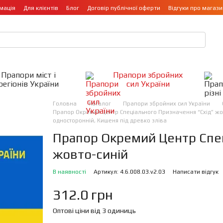
мація
Для клієнтів
Блог
Договір публічної оферти
Відгуки про магази
Прапори міст і
Прапори збройних
регіонів України
сил України
Головна
Каталог
Прапори збройних сил України
Прапор Окремий Центр Спеціального Призначення “Схід” жовто
односторонній, Кишеня під древко зліва
Прапор Окремий Центр Спец
жовто-синій
В наявності
Артикул: 4.6.008.03.v2.03
Написати відгук
312.0 грн
Оптові ціни від 3 одиниць