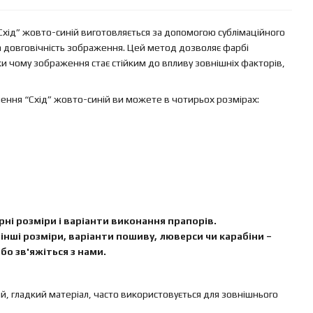
хід” жовто-синій виготовляється за допомогою сублімаційного
та довговічність зображення. Цей метод дозволяє фарбі
и чому зображення стає стійким до впливу зовнішніх факторів,
ення “Схід” жовто-синій ви можете в чотирьох розмірах:
ні розміри і варіанти виконання прапорів.
інші розміри, варіанти пошиву, люверси чи карабіни –
бо зв'яжіться з нами.
ий, гладкий матеріал, часто використовується для зовнішнього