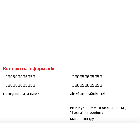
Контактна інформація
+380503836353
+380953605353
+380983605353
+380953605353
alex4press@ukr.net
Передзвонити вам?
Київ вул. Вікетнія Хвойки 21 БЦ
"Веста" 4 прохідна
Мапа проїзду