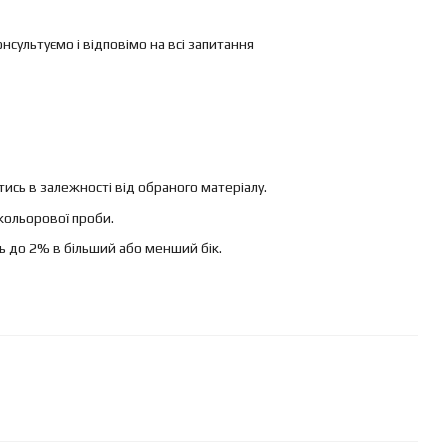
ультуємо і відповімо на всі запитання
ись в залежності від обраного матеріалу.
кольорової проби.
ь до 2% в більший або менший бік.