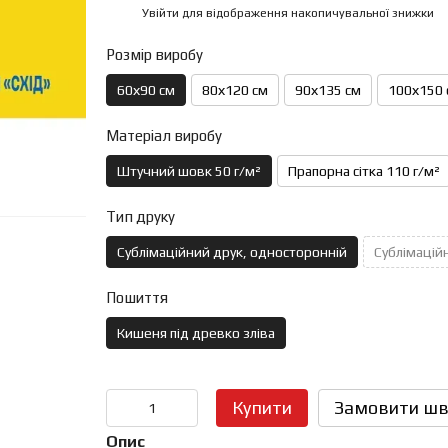
Увійти
для відображення накопичувальної знижки
%
Розмір виробу
60х90 см
80х120 см
90х135 см
100х150 
Матеріал виробу
Штучний шовк 50 г/м²
Прапорна сітка 110 г/м²
Тип друку
Сублімаційний друк, односторонній
Сублімаційн
Пошиття
Кишеня під древко зліва
Купити
Замовити шв
Опис