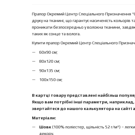
Прапор Окремий Центр Спеціального Призначення “С
друку на тканині, що гарантує насиченість кольорів 
проникати безпосередньо у волокна тканини, завдяк
таких як сонце та волога.
Купити прапор Окремий Центр Спеціального Признач
60х90 см;
80х120 см;
90х135 см;
100х150 см;
В картці товару представлені найбільш популяр
Якщо вам потрібні інші параметри, наприклад, 
звертайтеся до нашого калькулятора на сайті а
Матеріали:
Шовк
(100% поліестер, щільність 52 г/м²) – легк
декору.