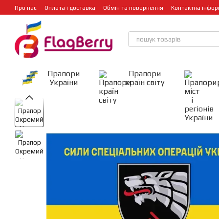
Перейти до основного контенту
Про нас
Оплата і доставка
Обмін та повернення
Контактна інфор
Прапори
Прапори
України
країн світу