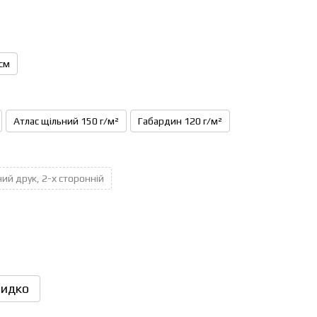
см
Атлас щільний 150 г/м²
Габардин 120 г/м²
ий друк, 2-х сторонній
идко