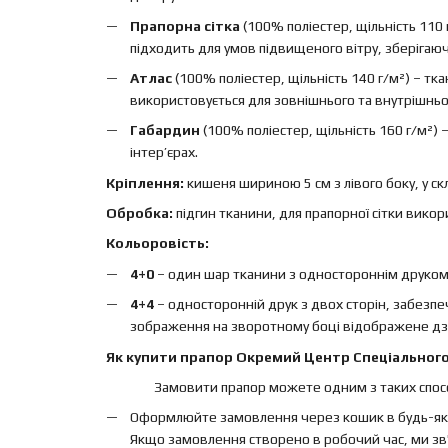
Прапорна сітка
(100% поліестер, щільність 110 
підходить для умов підвищеного вітру, зберігаючи 
Атлас
(100% поліестер, щільність 140 г/м²) – т
використовується для зовнішнього та внутрішньо
Габардин
(100% поліестер, щільність 160 г/м²)
інтер’єрах.
Кріплення:
кишеня шириною 5 см з лівого боку, у ск
Обробка:
підгин тканини, для прапорної сітки вико
Кольоровість:
4+0
– один шар тканини з одностороннім друком, 
4+4
– односторонній друк з двох сторін, забезп
зображення на зворотному боці відображене дз
Як купити прапор Окремий Центр Спеціального 
Замовити прапор можете одним з таких спосо
Оформлюйте замовлення через кошик в будь-яки
Якщо замовлення створено в робочий час, ми зв'