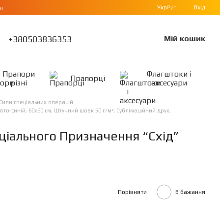
Укр
Рус
Вхід
н
+380503836353
Мій кошик
Прапори
Флагштоки і
Прапорці
різні
аксесуари
Сили спеціальних операцій
-синій, 60х90 см, Штучний шовк 50 г/м², Сублімаційний друк,
іального Призначення “Схід”
Порівняти
В бажання