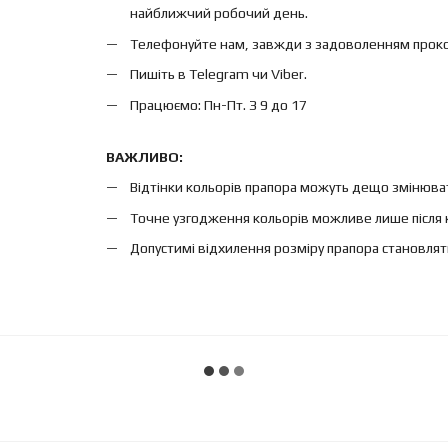
найближчий робочий день.
Телефонуйте нам, завжди з задоволенням проконс
Пишіть в Telegram чи Viber.
Працюємо: Пн-Пт. З 9 до 17
ВАЖЛИВО:
Відтінки кольорів прапора можуть дещо змінюват
Точне узгодження кольорів можливе лише після 
Допустимі відхилення розміру прапора становлят