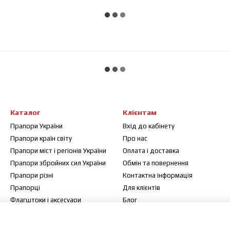
Каталог
Клієнтам
Прапори України
Вхід до кабінету
Прапори країн світу
Про нас
Прапори міст і регіонів України
Оплата і доставка
Прапори збройних сил України
Обмін та повернення
Прапори різні
Контактна інформація
Прапорці
Для клієнтів
Флагштоки і аксесуари
Блог
Договір публічної оферти
Відгуки про магазин