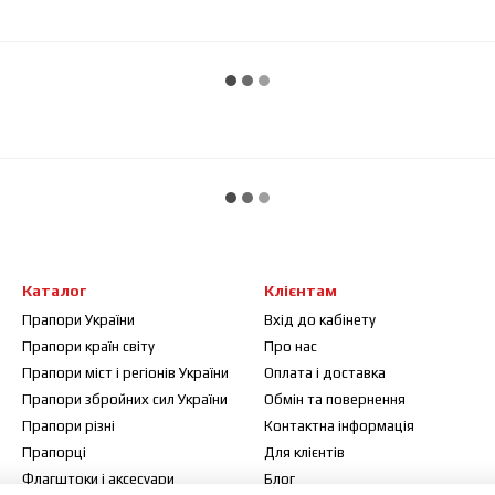
Каталог
Клієнтам
Прапори України
Вхід до кабінету
Прапори країн світу
Про нас
Прапори міст і регіонів України
Оплата і доставка
Прапори збройних сил України
Обмін та повернення
Прапори різні
Контактна інформація
Прапорці
Для клієнтів
Флагштоки і аксесуари
Блог