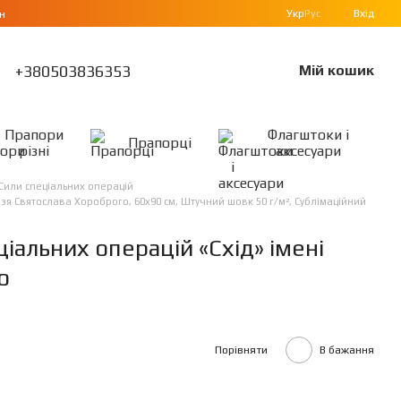
Укр
Рус
Вхід
н
+380503836353
Мій кошик
Прапори
Флагштоки і
Прапорці
різні
аксесуари
Сили спеціальних операцій
зя Святослава Хороброго, 60х90 см, Штучний шовк 50 г/м², Сублімаційний
альних операцій «Схід» імені
о
Порівняти
В бажання