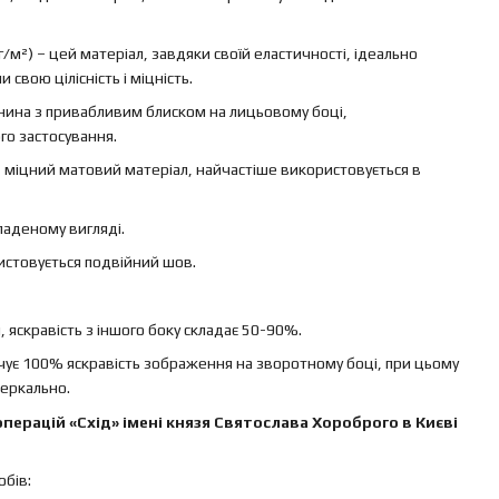
г/м²) – цей матеріал, завдяки своїй еластичності, ідеально
свою цілісність і міцність.
канина з привабливим блиском на лицьовому боці,
го застосування.
 – міцний матовий матеріал, найчастіше використовується в
ладеному вигляді.
ристовується подвійний шов.
яскравість з іншого боку складає 50-90%.
ечує 100% яскравість зображення на зворотному боці, при цьому
еркально.
ерацій «Схід» імені князя Святослава Хороброго в Києві
бів: