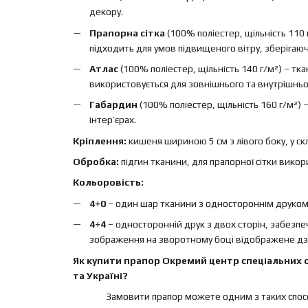
декору.
Прапорна сітка
(100% поліестер, щільність 110 
підходить для умов підвищеного вітру, зберігаючи 
Атлас
(100% поліестер, щільність 140 г/м²) – т
використовується для зовнішнього та внутрішньо
Габардин
(100% поліестер, щільність 160 г/м²)
інтер’єрах.
Кріплення:
кишеня шириною 5 см з лівого боку, у ск
Обробка:
підгин тканини, для прапорної сітки вико
Кольоровість:
4+0
– один шар тканини з одностороннім друком, 
4+4
– односторонній друк з двох сторін, забезп
зображення на зворотному боці відображене дз
Як купити прапор Окремий центр спеціальних оп
та Україні?
Замовити прапор можете одним з таких спосо