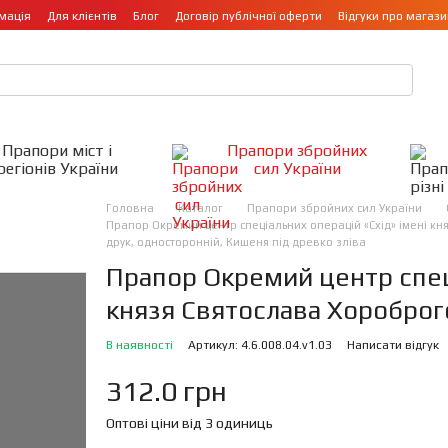
мація
Для клієнтів
Блог
Договір публічної оферти
Відгуки про магази
Прапори міст і
Прапори збройних
регіонів України
сил України
Головна
Каталог
Прапори збройних сил України
Прапор Окремий центр спеціальних операцій «Схід» імені кня
друк, односторонній, Кишеня під древко зліва
Прапор Окремий центр спеці
князя Святослава Хороброг
В наявності
Артикул: 4.6.008.04.v1.03
Написати відгук
312.0 грн
Оптові ціни від 3 одиниць