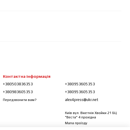
Контактна інформація
+380503836353
+380953605353
+380983605353
+380953605353
alex4press@ukr.net
Передзвонити вам?
Київ вул. Вікетнія Хвойки 21 БЦ
"Веста" 4 прохідна
Мапа проїзду