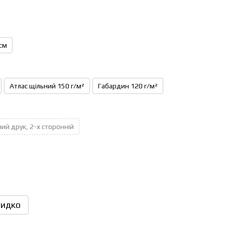
см
Атлас щільний 150 г/м²
Габардин 120 г/м²
ий друк, 2-х сторонній
идко