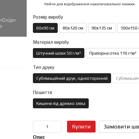
Увійти
для відображення накопичувальної знижки
%
Розмір виробу
60х90 см
80х120 см
90х135 см
100х150 
Матеріал виробу
Штучний шовк 50 г/м²
Прапорна сітка 110 г/м²
Тип друку
Сублімаційний друк, односторонній
Сублімаційн
Пошиття
Кишеня під древко зліва
Купити
Замовити шв
Опис