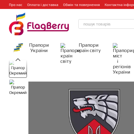
Перейти до основного контенту
Про нас
Оплата і доставка
Обмін та повернення
Контактна інфор
Прапори
Прапори
України
країн світу