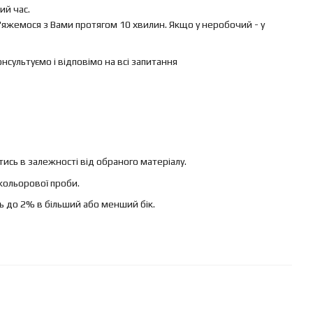
й час.
яжемося з Вами протягом 10 хвилин. Якщо у неробочий - у
ультуємо і відповімо на всі запитання
ись в залежності від обраного матеріалу.
кольорової проби.
ь до 2% в більший або менший бік.