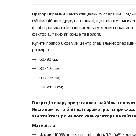
Прапор Окремий центр спеціальних операцій «Схід» 
сублімаційного друку на тканині, що гарантує насиче
фарбі проникати безпосередньо у волокна тканини, 
факторів, таких як сонце та волога.
Купити прапор Окремий центр спеціальних операцій 
розмірах:
60х90 см;
80х120 см;
90х135 см;
100х150 см;
В картці товару представлені найбільш популяр
Якщо вам потрібні інші параметри, наприклад, 
звертайтеся до нашого калькулятора на сайті а
Матеріали:
Шовк
(100% поліестер, щільність 52 г/м²) – легк