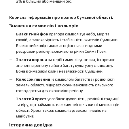
2% в більший або менший бік.
Корисна інформація про прапор Сумської області:
Значення символів і кольорів
Блакитний фон
прапора символізує небо, мир та
спокій, а також вірність і стабільність жителів Сумщини.
Блакитний колір також асоціюється з водними
ресурсами регіону, включаючи річки Сейм і Псел.
Золота корона
на гербі символізує велич, історичне
значення регіону та його багату культурну спадщину.
Вона є символом сили і незалежності Сумщини.
Колосок пшениці
є символом багатства і родючості
земель області, підкреслюючи важливість сільського
господарства для економіки регіону.
Золотий хрест
уособлює духовність, релігійні традиції
та віру, що займають важливе місце в житті мешканців
області. Хрест також символізує захист і надію на
майбутнє.
Історична довідка