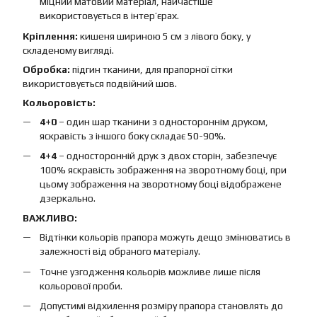
міцний матовий матеріал, найчастіше
використовується в інтер’єрах.
Кріплення:
кишеня шириною 5 см з лівого боку, у
складеному вигляді.
Обробка:
підгин тканини, для прапорної сітки
використовується подвійний шов.
Кольоровість:
4+0
– один шар тканини з одностороннім друком,
яскравість з іншого боку складає 50-90%.
4+4
– односторонній друк з двох сторін, забезпечує
100% яскравість зображення на зворотному боці, при
цьому зображення на зворотному боці відображене
дзеркально.
ВАЖЛИВО:
Відтінки кольорів прапора можуть дещо змінюватись в
залежності від обраного матеріалу.
Точне узгодження кольорів можливе лише після
кольорової проби.
Допустимі відхилення розміру прапора становлять до