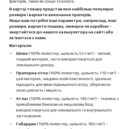
факторів, таких як сонце та волога.
В картці товару представлені найбільш популярні
розміри і варіанти виконання прапорів.
Якщо вам потрібні інші параметри, наприклад, інші
розміри, варіанти пошиву, люверси чи карабіни –
звертайтеся до нашого калькулятора на сайті або
зв'яжіться з нами.
Матеріали:
Шовк
(100% поліестер, щільність 52 г/м²) – легкий,
гладкий матеріал, часто використовується для
зовнішнього декору.
Прапорна сітка
(100% поліестер, щільність 110 г/м²) –
цей матеріал, завдяки своїй еластичності, ідеально
підходить для умов підвищеного вітру, зберігаючи
свою цілісність і міцність.
Атлас
(100% поліестер, щільність 140 г/м²) – тканина з
привабливим блиском на лицьовому боці,
використовується для зовнішнього та внутрішнього
застосування.
Габардин
(100% поліестер, щільність 160 г/м²) –