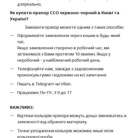
дзеркально.
Як купити прапор ССО червоно-чорний в Києві та
Україні?
Замовити прапор можете одним з таких способів:
Оформлюйте замовлення через кошик в будь-який
час.
Якщо замовлення створено в робочий час, ми
зв'яжемося з Вами протягом 10 хвилин. Якщо у
неробочий - у найближчий робочий день.
Телефонуйте нам, завжди з задоволенням
проконсультуємо і відповімо на всі запитання
Пишіть в Telegram чи Viber.
Працюємо: Пн-Пт. З 9 до 17
ВАЖЛИВО:
Відтінки кольорів прапора можуть дещо змінюватись в
залежності від обраного матеріалу.
Точне узгодження кольорів можливе лише після
кольорової проби.