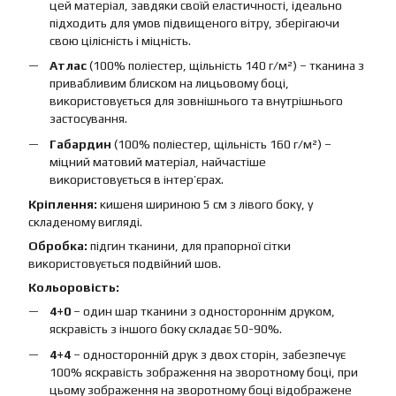
цей матеріал, завдяки своїй еластичності, ідеально
підходить для умов підвищеного вітру, зберігаючи
свою цілісність і міцність.
Атлас
(100% поліестер, щільність 140 г/м²) – тканина з
привабливим блиском на лицьовому боці,
використовується для зовнішнього та внутрішнього
застосування.
Габардин
(100% поліестер, щільність 160 г/м²) –
міцний матовий матеріал, найчастіше
використовується в інтер’єрах.
Кріплення:
кишеня шириною 5 см з лівого боку, у
складеному вигляді.
Обробка:
підгин тканини, для прапорної сітки
використовується подвійний шов.
Кольоровість:
4+0
– один шар тканини з одностороннім друком,
яскравість з іншого боку складає 50-90%.
4+4
– односторонній друк з двох сторін, забезпечує
100% яскравість зображення на зворотному боці, при
цьому зображення на зворотному боці відображене