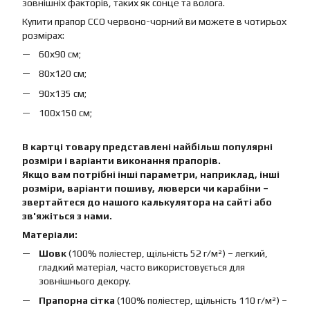
зовнішніх факторів, таких як сонце та волога.
Купити прапор ССО червоно-чорний ви можете в чотирьох
розмірах:
60х90 см;
80х120 см;
90х135 см;
100х150 см;
В картці товару представлені найбільш популярні
розміри і варіанти виконання прапорів.
Якщо вам потрібні інші параметри, наприклад, інші
розміри, варіанти пошиву, люверси чи карабіни –
звертайтеся до нашого калькулятора на сайті або
зв'яжіться з нами.
Матеріали:
Шовк
(100% поліестер, щільність 52 г/м²) – легкий,
гладкий матеріал, часто використовується для
зовнішнього декору.
Прапорна сітка
(100% поліестер, щільність 110 г/м²) –