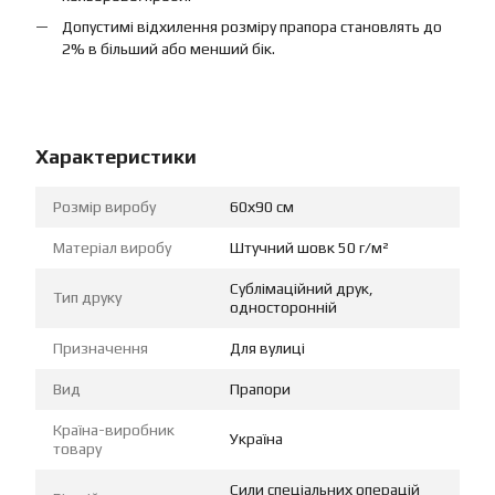
Допустимі відхилення розміру прапора становлять до
2% в більший або менший бік.
Характеристики
Розмір виробу
60х90 см
Матеріал виробу
Штучний шовк 50 г/м²
Сублімаційний друк,
Тип друку
односторонній
Призначення
Для вулиці
Вид
Прапори
Країна-виробник
Україна
товару
Сили спеціальних операцій