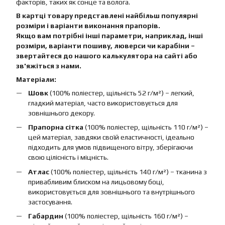
факторів, таких як сонце та волога.
В картці товару представлені найбільш популярні
розміри і варіанти виконання прапорів.
Якщо вам потрібні інші параметри, наприклад, інші
розміри, варіанти пошиву, люверси чи карабіни –
звертайтеся до нашого калькулятора на сайті або
зв'яжіться з нами.
Матеріали:
Шовк
(100% поліестер, щільність 52 г/м²) – легкий,
гладкий матеріал, часто використовується для
зовнішнього декору.
Прапорна сітка
(100% поліестер, щільність 110 г/м²) –
цей матеріал, завдяки своїй еластичності, ідеально
підходить для умов підвищеного вітру, зберігаючи
свою цілісність і міцність.
Атлас
(100% поліестер, щільність 140 г/м²) – тканина з
привабливим блиском на лицьовому боці,
використовується для зовнішнього та внутрішнього
застосування.
Габардин
(100% поліестер, щільність 160 г/м²) –