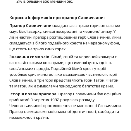
2% в більший або менший бік.
Корисна інформація про прапор Словаччини:
Прапор Словаччини
складається з трьох горизонтальних
смуг: білої зверху, синьої посередині та червоної знизу. У
лівій частині прапора розташований герб Словаччини, який
складається з білого подвійного хреста на червоному фоні,
що стоїть на трьох синіх горах.
Значення символів.
Білий, синій та червоний кольори є
панславістськими кольорами, що символізують єдність
слов'янських народів. Подвійний білий хрест у гербі
уособлює християнство, яке є важливою частиною історії
Словаччини, а три гори представляють гори Татри, Фатри
та Матри, які є символами природного багатства країни.
Історія появи прапора.
Прапор Словаччини був офіційно
прийнятий 3 вересня 1992 року після розпаду
Чехословаччини і проголошення незалежності Словаччини.
Прапор є символом національної ідентичності, свободи та
незалежності країни.