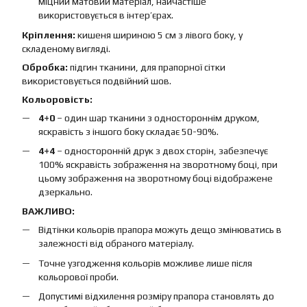
міцний матовий матеріал, найчастіше
використовується в інтер’єрах.
Кріплення:
кишеня шириною 5 см з лівого боку, у
складеному вигляді.
Обробка:
підгин тканини, для прапорної сітки
використовується подвійний шов.
Кольоровість:
4+0
– один шар тканини з одностороннім друком,
яскравість з іншого боку складає 50-90%.
4+4
– односторонній друк з двох сторін, забезпечує
100% яскравість зображення на зворотному боці, при
цьому зображення на зворотному боці відображене
дзеркально.
ВАЖЛИВО:
Відтінки кольорів прапора можуть дещо змінюватись в
залежності від обраного матеріалу.
Точне узгодження кольорів можливе лише після
кольорової проби.
Допустимі відхилення розміру прапора становлять до