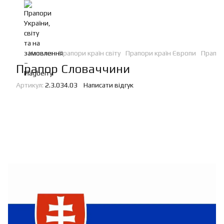
Каталог
Прапори країн світу
Прапори країн Європи
Прапор
Прапор Словаччини
Артикул:
2.3.034.03
Написати відгук